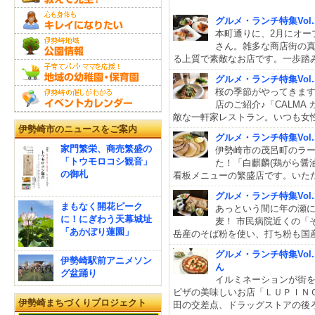
グルメ・ランチ特集Vol
本町通りに、2月にオー
さん。雑多な商店街の
る上質で素敵なお店です。一歩踏
グルメ・ランチ特集Vol.
桜の季節がやってきます
店のご紹介♪「CALM
敵な一軒家レストラン。いつも女
伊勢崎市のニュースをご案内
グルメ・ランチ特集Vol.
家門繁栄、商売繁盛の
伊勢崎市の茂呂町のラー
「トウモロコシ観音」
た！「白麒麟(鶏がら醤油
の御札
看板メニューの繁盛店です。いた
グルメ・ランチ特集Vol
まもなく開花ピーク
あっという間に年の瀬
に！にぎわう天幕城址
麦！ 市民病院近くの「
「あかぼり蓮園」
岳産のそば粉を使い、打ち粉も国産
グルメ・ランチ特集Vol.165 
伊勢崎駅前アニメソン
ん
グ盆踊り
イルミネーションが街
ピザの美味しいお店「ＬＵＰＩＮ
伊勢崎まちづくりプロジェクト
田の交差点、ドラッグストアの後