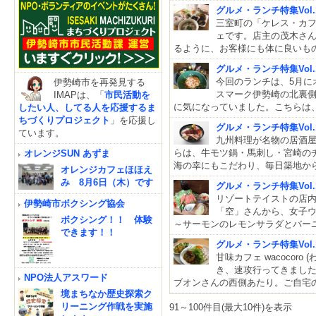
グルメ・ランチ特集Vol
三室町の「ケレス・カ
ェです。店主の茂木さん
るように、お客様にも体に良いも
グルメ・ランチ特集Vol.1
今回のランチは、5月にオープ
伊勢崎市を再発見する
スマーク伊勢崎の北裏
IMAPは、「
市民活動を
に気になっていました。こちらは
したい人、してる人を応援するま
ちづくりプロジェクト
」を応援し
グルメ・ランチ特集Vol
ています。
九州料理が名物の居酒屋
らは、牛モツ鍋・馬刺し・宮崎の
オレンジSUN あずま
海の幸にもこだわり、毎日築地か
オレンジカフェほほえ
み 8月6日（木）です
グルメ・ランチ特集Vol
リゾートテイストの店
伊勢崎市ボクシング協会
「空」さんから、女子
ボクシング！！ 体験
～サーモンのレモンサラダとバーニ
できます！！
グルメ・ランチ特集Vol.
甘味カフェ wacocor
き、速攻行ってきました
NPO法人アスワード
ブオンさんの西側あたり。ご自宅
境まちなか歴史探索ク
リーニング作戦を実施
91～100件目(最大10件)を表示