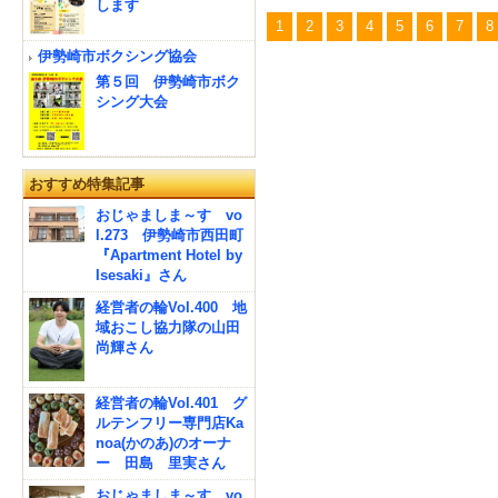
します
1
2
3
4
5
6
7
8
伊勢崎市ボクシング協会
第５回 伊勢崎市ボク
シング大会
おすすめ特集記事
おじゃましま～す vo
l.273 伊勢崎市西田町
『Apartment Hotel by
Isesaki』さん
経営者の輪Vol.400 地
域おこし協力隊の山田
尚輝さん
経営者の輪Vol.401 グ
ルテンフリー専門店Ka
noa(かのあ)のオーナ
ー 田島 里実さん
おじゃましま～す vo