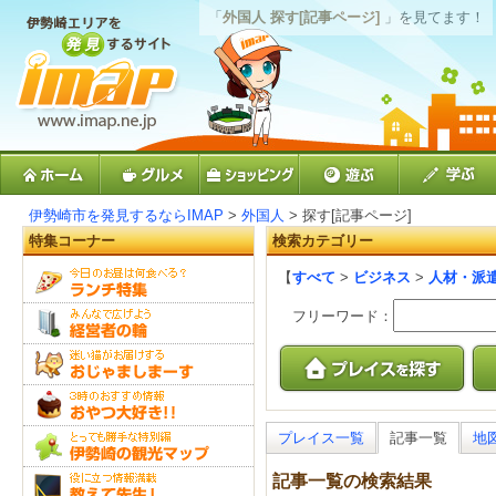
「
外国人 探す[記事ページ]
」を見てます！
伊勢崎市を発見するならIMAP
>
外国人
> 探す[記事ページ]
特集コーナー
検索カテゴリー
【
すべて
>
ビジネス
>
人材・派
フリーワード：
プレイス一覧
記事一覧
地
記事一覧の検索結果