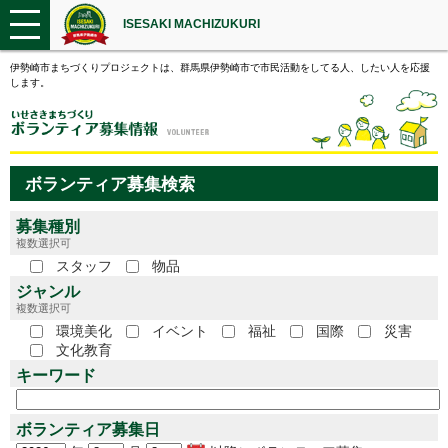
ISESAKI MACHIZUKURI
伊勢崎市まちづくりプロジェクトは、群馬県伊勢崎市で市民活動をしてる人、したい人を応援
します。
ボランティア募集検索
募集種別
複数選択可
スタッフ
物品
ジャンル
複数選択可
環境美化
イベント
福祉
国際
災害
文化教育
キーワード
ボランティア募集日