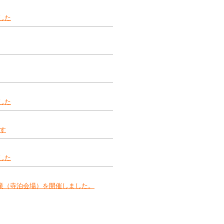
した
した
す
した
業（寺泊会場）を開催しました。