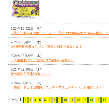
2024年10月22日（火)
【告知】第３４回ボランティア・市民活動団体情報交換会を開催しま
2024年05月02日（木)
令和6年度協働まちづくり事業企画案を募集します
2024年02月29日（木)
【※重要必読※】登録団体の皆様へお知らせ
2024年02月08日（木)
絣の郷利用団体登録について
2024年01月15日（月)
【告知】第１９回市民ボランティアフェスティバルを開催します！
1
ページ
2
3
4
5
6
7
8
9
10
11
12
13
14
15
16