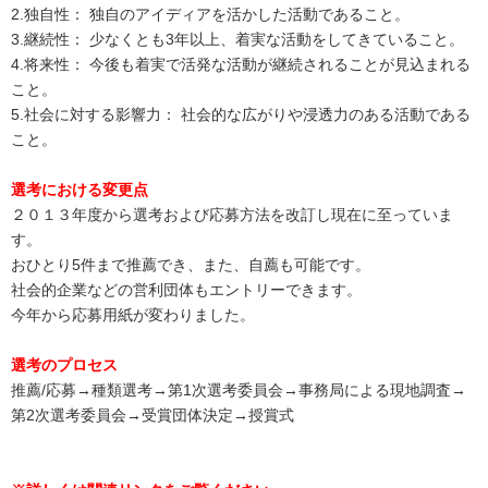
2.独自性： 独自のアイディアを活かした活動であること。
3.継続性： 少なくとも3年以上、着実な活動をしてきていること。
4.将来性： 今後も着実で活発な活動が継続されることが見込まれる
こと。
5.社会に対する影響力： 社会的な広がりや浸透力のある活動である
こと。
選考における変更点
２０１３年度から選考および応募方法を改訂し現在に至っていま
す。
おひとり5件まで推薦でき、また、自薦も可能です。
社会的企業などの営利団体もエントリーできます。
今年から応募用紙が変わりました。
選考のプロセス
推薦/応募→種類選考→第1次選考委員会→事務局による現地調査→
第2次選考委員会→受賞団体決定→授賞式