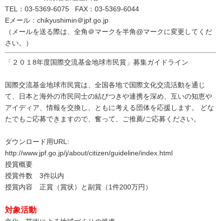
TEL：03-5369-6075 FAX：03-5369-6044
Eメール：chikyushimin＠jpf.go.jp
（メールを送る際は、全角＠マークを半角@マークに変更してくだ
さい。）
「２０１8年度国際交流基金地球市民賞」募集ガイドライン
国際交流基金地球市民賞は、全国各地で国際文化交流活動を通じ
て、日本と海外の市民同士の結びつきや連携を深め、互いの知恵や
アイディア、情報を交換し、ともに考える団体を応援します。 どな
たでもご応募できますので、奮って、ご推薦/ご応募ください。
ダウンロード用URL:
http://www.jpf.go.jp/j/about/citizen/guideline/index.html
授賞概要
授賞件数 3件以内
授賞内容 正賞（賞状）と副賞（1件200万円）
対象活動