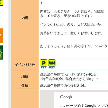
す。
内容は ホタテ焼き、つぶ貝焼き、牡蠣焼
き、イカ焼き、焼き物は以上です。
内容
イクラやわかめ、のり、などの販売、等。
お手伝いできる方、宜しくお願いします。
あっそうっそう、鮎川浜の淳子ﾏﾏ、ﾌｼﾞﾑと
イベント区分
群馬県伊勢崎市あかぼりｺﾐﾕﾆﾃｨｰ広場
場所
7時千吉良鈑金に集合搬入から3時まで
住所
群馬県伊勢崎市西久保町2-161
このページでは Google マ