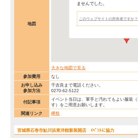
ませんでした。
このウェブサイトの所有者ですか？
地図
伊勢崎あかぼ
大きな地図で見る
参加費用
なし
お申し込み
千吉良まで電話ください。
参加方法
0270-62-5122
イベント当日は、軍手と汚れてもよい服装（
付記事項
す）をご用意お願いします。
関連リンク
欅祭
宮城県石巻市鮎川浜東洋館新装開店 ｲﾍﾞﾝﾄに協力