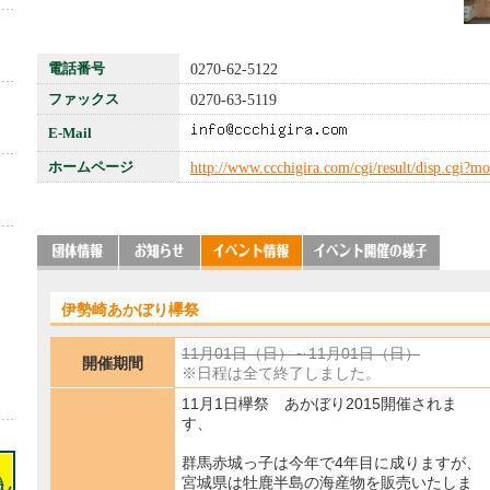
電話番号
0270-62-5122
ファックス
0270-63-5119
E-Mail
ホームページ
http://www.ccchigira.com/cgi/result/disp.cgi
伊勢崎あかぼり欅祭
11月01日（日）～11月01日（日）
開催期間
※日程は全て終了しました。
11月1日欅祭 あかぼり2015開催されま
す、
群馬赤城っ子は今年で4年目に成りますが、
宮城県は牡鹿半島の海産物を販売いたしま