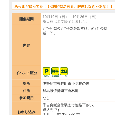
あっまだ残ってた！！倒壊ﾊｳｽが有る。解体しなきゃあな！！
10月19日（日）～10月26日（日）
開催期間
※日程は全て終了しました。
ﾋﾞﾆｰﾙﾊｳｽのﾋﾞﾆｰﾙのかたずけ、ﾊﾟｲﾌﾟの切
断、等。
内容
イベント区分
場所
伊勢崎市香林町東小学校の裏
住所
群馬県伊勢崎市香林町
参加費用
なし
千吉良鈑金塗装まで連絡下さい。
連絡先です
お申し込み
ＴＥＬ 0270-62-5122