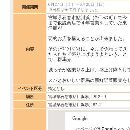
6月27日（土）～6月28日（日）
開催期間
※日程は全て終了しました。
宮城県石巻市鮎川浜（ｸｼﾞﾗの町）で今
まで仮説商店で４年営業をしていた東
洋館が
要約お店を構えることが出来ました。
そのｵｰﾌﾟﾝｲﾍﾞﾝﾄに、今まで係わってき
内容
た人たちで盛り上げようよということ
で、群馬赤
城っ子が名乗りを上げ、盛上げ隊とし
スパとおいしい群馬の新鮮野菜販売を
イベント区分
指定なし
場所
宮城県石巻市鮎川浜湊川８２−１
住所
宮城県石巻市鮎川浜湊川82-1
このページでは Google マ