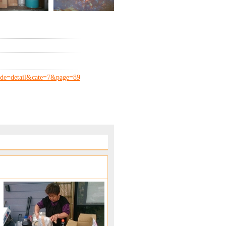
?mode=detail&cate=7&page=89