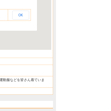
OK
り欅祭
運動服などを皆さん着ていま