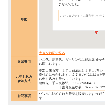
ませんでした。
このウェブサイトの所有者ですか？
地図
宮城県石巻市鮎川浜東洋館新装開
大きな地図で見る
バス代、高速代、ガソリン代は群馬赤城っ子
参加費用
お願いします。
参加出来る方 ２７日宿泊組と２８日ﾘﾌﾚｯｼｭ
寄付組に分かれます。２７日のﾊﾞｽにはまだ
お申し込み
お申し込みお待ちしています。
参加方法
連絡先 千吉良雅弘 090-8893-0473
千吉良鈑金塗装 0270-62-512
ｲﾍﾞﾝﾄにはｽﾊﾟｹﾞﾃｨと野菜を販売します
付記事項
す。