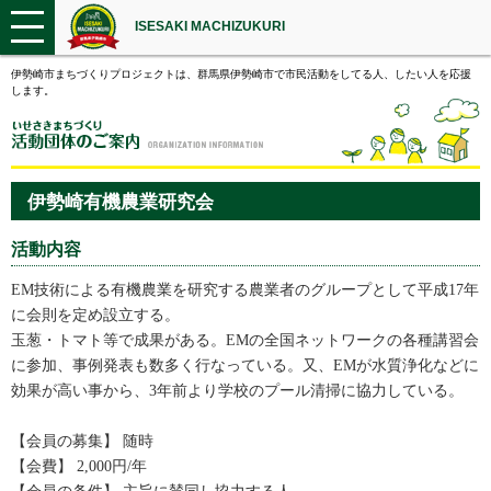
ISESAKI MACHIZUKURI
伊勢崎市まちづくりプロジェクトは、群馬県伊勢崎市で市民活動をしてる人、したい人を応援
します。
伊勢崎有機農業研究会
活動内容
EM技術による有機農業を研究する農業者のグループとして平成17年
に会則を定め設立する。
玉葱・トマト等で成果がある。EMの全国ネットワークの各種講習会
に参加、事例発表も数多く行なっている。又、EMが水質浄化などに
効果が高い事から、3年前より学校のプール清掃に協力している。
【会員の募集】 随時
【会費】 2,000円/年
【会員の条件】 主旨に賛同し協力する人