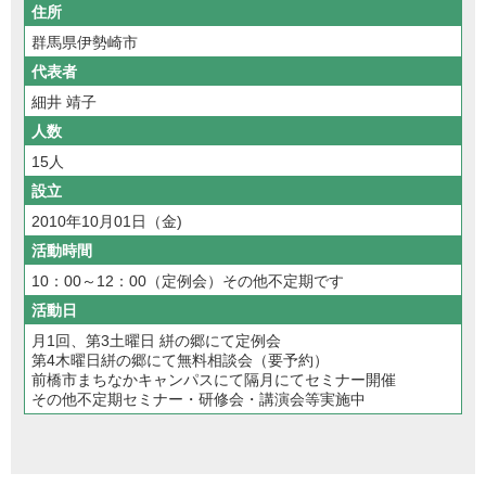
住所
群馬県伊勢崎市
代表者
細井 靖子
人数
15人
設立
2010年10月01日（金)
活動時間
10：00～12：00（定例会）その他不定期です
活動日
月1回、第3土曜日 絣の郷にて定例会
第4木曜日絣の郷にて無料相談会（要予約）
前橋市まちなかキャンパスにて隔月にてセミナー開催
その他不定期セミナー・研修会・講演会等実施中