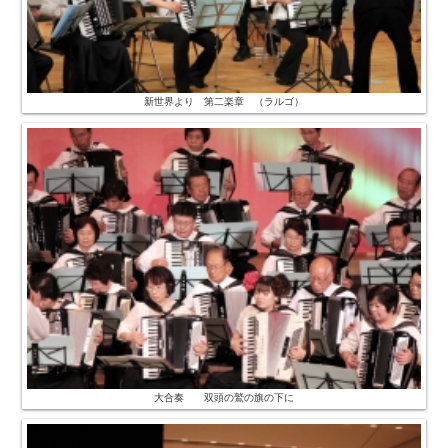
新世界より 第二楽章 （ラルゴ）
大合奏 双頭の鷲の旗の下に