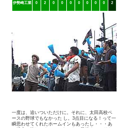
伊勢崎工業
0
2
0
0
0
0
0
0
0
2
一度は、追いついただけに。それに、太田高校ペ
ースの野球でもなかった し。3点目になる！って一
瞬思わせてくれたホームインもあったし・・・あ