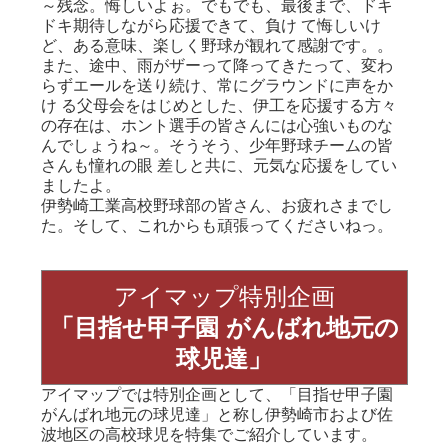
～残念。悔しいよぉ。でもでも、最後まで、ドキ
ドキ期待しながら応援できて、負け て悔しいけ
ど、ある意味、楽しく野球が観れて感謝です。。
また、途中、雨がザーって降ってきたって、変わ
らずエールを送り続け、常にグラウンドに声をか
け る父母会をはじめとした、伊工を応援する方々
の存在は、ホント選手の皆さんには心強いものな
んでしょうね～。そうそう、少年野球チームの皆
さんも憧れの眼 差しと共に、元気な応援をしてい
ましたよ。
伊勢崎工業高校野球部の皆さん、お疲れさまでし
た。そして、これからも頑張ってくださいねっ。
アイマップ特別企画
「目指せ甲子園 がんばれ地元の
球児達」
アイマップでは特別企画として、「目指せ甲子園
がんばれ地元の球児達」と称し伊勢崎市および佐
波地区の高校球児を特集でご紹介しています。