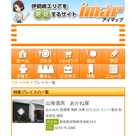
TOP
>
特集
> プレイス一覧
特集プレイスの一覧
山海酒房 あかね屋
あかねや 居酒屋 海鮮 法事 打ち上げ コンパ 宴会 歓
送迎会 個室
所在地
群馬県伊勢崎市本町14-1
TEL
0270-75-3366