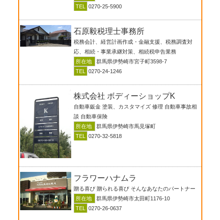
TEL
0270-25-5900
石原毅税理士事務所
税務会計、経営計画作成・金融支援、税務調査対
応、相続・事業承継対策、相続税申告業務
所在地
群馬県伊勢崎市宮子町3598-7
TEL
0270-24-1246
株式会社 ボディーショップK
自動車鈑金 塗装、カスタマイズ 修理 自動車事故相
談 自動車保険
所在地
群馬県伊勢崎市馬見塚町
TEL
0270-32-5818
フラワーハナムラ
贈る喜び 贈られる喜び そんなあなたのパートナー
所在地
群馬県伊勢崎市太田町1176-10
TEL
0270-26-0637