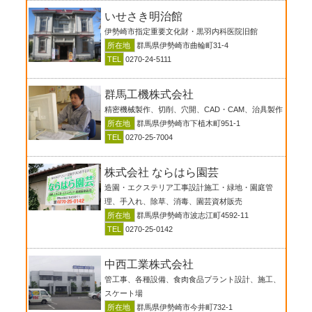
いせさき明治館
伊勢崎市指定重要文化財・黒羽内科医院旧館
所在地
群馬県伊勢崎市曲輪町31-4
TEL
0270-24-5111
群馬工機株式会社
精密機械製作、切削、穴開、CAD・CAM、治具製作
所在地
群馬県伊勢崎市下植木町951-1
TEL
0270-25-7004
株式会社 ならはら園芸
造園・エクステリア工事設計施工・緑地・園庭管
理、手入れ、除草、消毒、園芸資材販売
所在地
群馬県伊勢崎市波志江町4592-11
TEL
0270-25-0142
中西工業株式会社
管工事、各種設備、食肉食品プラント設計、施工、
スケート場
所在地
群馬県伊勢崎市今井町732-1