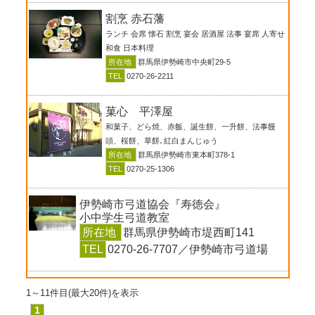
割烹 赤石藩
ランチ 会席 懐石 割烹 宴会 居酒屋 法事 宴席 人寄せ
和食 日本料理
所在地
群馬県伊勢崎市中央町29-5
TEL
0270-26-2211
菓心 平澤屋
和菓子、どら焼、赤飯、誕生餅、一升餅、法事饅
頭、桜餅、草餅､紅白まんじゅう
所在地
群馬県伊勢崎市東本町378-1
TEL
0270-25-1306
伊勢崎市弓道協会『寿徳会』
小中学生弓道教室
所在地
群馬県伊勢崎市堤西町141
TEL
0270-26-7707／伊勢崎市弓道場
1～11件目(最大20件)を表示
1