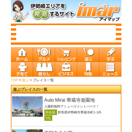
TOP
>
遊ぶ
> プレイス一覧
遊ぶプレイスの一覧
Auto Mirai 華蔵寺遊園地
入園料無料アミューズメントパーク！
所在地
群馬県伊勢崎市華蔵寺町1-1外
TEL