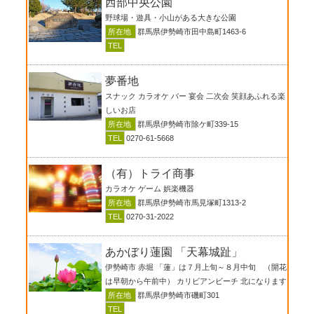
西部中央公園
野球場・遊具・小山がある大きな公園
所在地
群馬県伊勢崎市田中島町1463-6
TEL
夢番地
スナック カラオケ バー 宴会 二次会 笑顔あふれる楽
しいお店
所在地
群馬県伊勢崎市除ケ町339-15
TEL
0270-61-5668
（有）トライ商事
カラオケ ゲーム 娯楽機器
所在地
群馬県伊勢崎市馬見塚町1313-2
TEL
0270-31-2022
あかぼり蓮園 「天幕城趾」
伊勢崎市 赤堀 「蓮」は７月上旬～８月中旬 （開花
は早朝から午前中） カリビアンビーチ 北になります
所在地
群馬県伊勢崎市磯町301
TEL