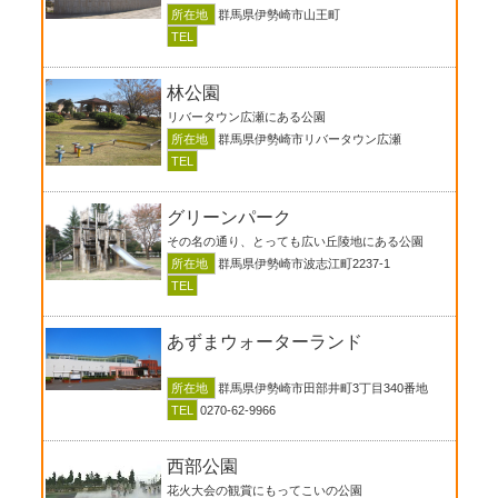
所在地
群馬県伊勢崎市山王町
TEL
林公園
リバータウン広瀬にある公園
所在地
群馬県伊勢崎市リバータウン広瀬
TEL
グリーンパーク
その名の通り、とっても広い丘陵地にある公園
所在地
群馬県伊勢崎市波志江町2237-1
TEL
あずまウォーターランド
所在地
群馬県伊勢崎市田部井町3丁目340番地
TEL
0270-62-9966
西部公園
花火大会の観賞にもってこいの公園