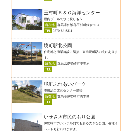
玉村町Ｂ＆Ｇ海洋センター
屋内プールで水に親しもう！
所在地
群馬県佐波郡玉村町飯倉59-4
TEL
0270-64-5311
境町駅北公園
住宅地と商業施設に隣接。東武境町駅の北にありま
す。
所在地
群馬県伊勢崎市境美原
TEL
境町ふれあいパーク
境町総合文化センター隣接
所在地
群馬県伊勢崎市境木島
TEL
いせさき市民のもり公園
伊勢崎市のシンボル的でもある大きな公園。各種イ
ベントも行われますよ。