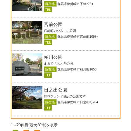
所在地
群馬県伊勢崎市下植木24
TEL
宮前公園
宮前町のひろ～い公園
所在地
群馬県伊勢崎市宮前町109外
TEL
粕川公園
まるで「おとぎの国」
所在地
群馬県伊勢崎市粕川町1658
TEL
日之出公園
野球グランド併設の公園です
所在地
群馬県伊勢崎市日之出町704
TEL
1～20件目(最大20件)を表示