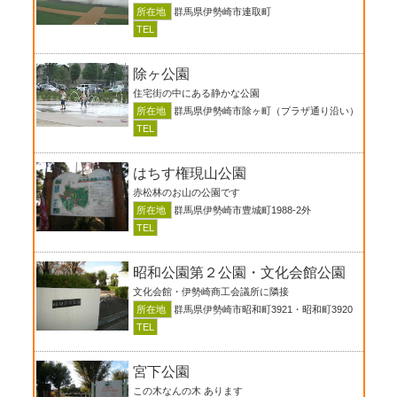
所在地
群馬県伊勢崎市連取町
TEL
除ヶ公園
住宅街の中にある静かな公園
所在地
群馬県伊勢崎市除ヶ町（プラザ通り沿い）
TEL
はちす権現山公園
赤松林のお山の公園です
所在地
群馬県伊勢崎市豊城町1988-2外
TEL
昭和公園第２公園・文化会館公園
文化会館・伊勢崎商工会議所に隣接
所在地
群馬県伊勢崎市昭和町3921・昭和町3920
TEL
宮下公園
この木なんの木 あります