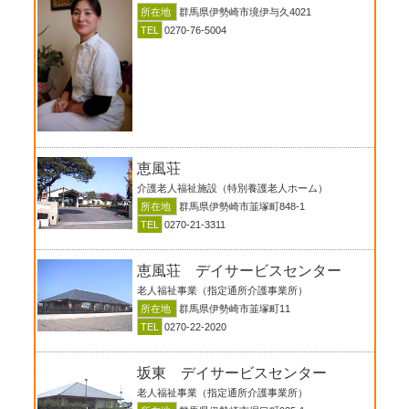
所在地
群馬県伊勢崎市境伊与久4021
TEL
0270-76-5004
恵風荘
介護老人福祉施設（特別養護老人ホーム）
所在地
群馬県伊勢崎市韮塚町848-1
TEL
0270-21-3311
恵風荘 デイサービスセンター
老人福祉事業（指定通所介護事業所）
所在地
群馬県伊勢崎市韮塚町11
TEL
0270-22-2020
坂東 デイサービスセンター
老人福祉事業（指定通所介護事業所）