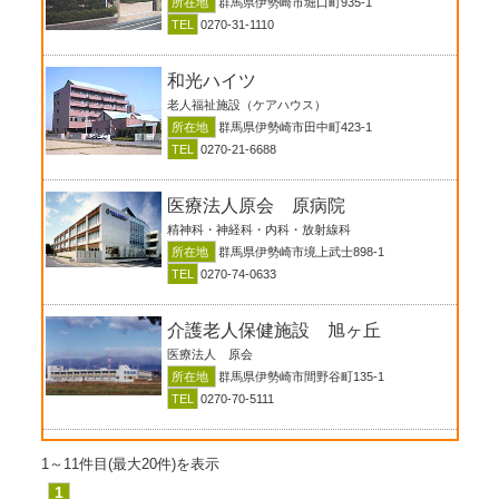
所在地
群馬県伊勢崎市堀口町935-1
TEL
0270-31-1110
和光ハイツ
老人福祉施設（ケアハウス）
所在地
群馬県伊勢崎市田中町423-1
TEL
0270-21-6688
医療法人原会 原病院
精神科・神経科・内科・放射線科
所在地
群馬県伊勢崎市境上武士898-1
TEL
0270-74-0633
介護老人保健施設 旭ヶ丘
医療法人 原会
所在地
群馬県伊勢崎市間野谷町135-1
TEL
0270-70-5111
1～11件目(最大20件)を表示
1