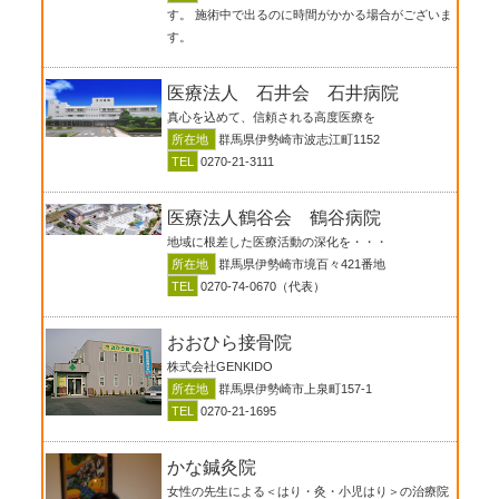
す。 施術中で出るのに時間がかかる場合がございま
す。
医療法人 石井会 石井病院
真心を込めて、信頼される高度医療を
所在地
群馬県伊勢崎市波志江町1152
TEL
0270-21-3111
医療法人鶴谷会 鶴谷病院
地域に根差した医療活動の深化を・・・
所在地
群馬県伊勢崎市境百々421番地
TEL
0270-74-0670（代表）
おおひら接骨院
株式会社GENKIDO
所在地
群馬県伊勢崎市上泉町157-1
TEL
0270-21-1695
かな鍼灸院
女性の先生による＜はり・灸・小児はり＞の治療院