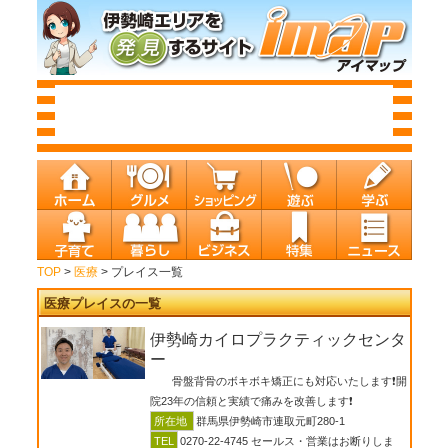
TOP
>
医療
> プレイス一覧
医療プレイスの一覧
伊勢崎カイロプラクティックセンタ
ー
骨盤背骨のボキボキ矯正にも対応いたします❗️開
院23年の信頼と実績で痛みを改善します❗️
所在地
群馬県伊勢崎市連取元町280-1
TEL
0270-22-4745 セールス・営業はお断りしま