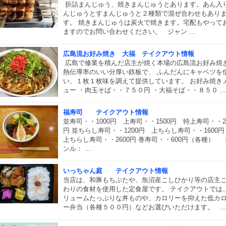
折詰まんじゅう、焼きまんじゅうとあります。あん入
んじゅうとすまんじゅうと２種類で混ぜ合わせもあり
す。 焼きまんじゅうは炭火で焼きます。宅配もやって
ますのでお問い合わせください。 ジャン ...
広島流お好み焼き 大福 テイクアウト情報
広島で修業を積んだ店主が焼く本場の広島流お好み焼
熱伝導率のいい分厚い鉄板で、 ふんだんにキャベツを
い、１枚１枚味を調えて提供しています。 お好み焼き
ュー ・肉玉そば・・７５０円 ・大福そば・・８５０ ...
福寿司 テイクアウト情報
並寿司・・1000円 上寿司・・1500円 特上寿司・・27
円 並ちらし寿司・・1200円 上ちらし寿司・・1600
上ちらし寿司・・2600円 巻寿司・・600円（各種） 
ンル： ...
いっちゃん庭 テイクアウト情報
当店は、和豚もちぶたや、魚沼産こしひかり等の店主
わりの食材を使用した定食屋です。 テイクアウトでは
リュームたっぷりな丼ものや、カロリーを抑えた低カ
ー弁当（各種５００円）などお選びいただけます。 ...