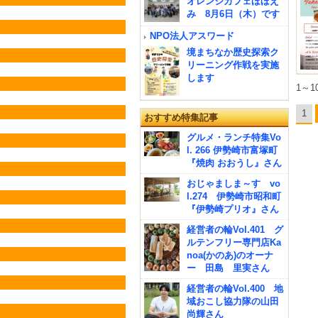
オレンジカフェほほえ
み 8月6日（木）です
NPO法人アスワード
境まちなか歴史探索ク
リーニング作戦を実施
します
1～1
1
おすすめ特集記事
グルメ・ランチ特集Vo
l. 266 伊勢崎市富塚町
『焼肉 おおうし』さん
おじゃましま～す vo
l.274 伊勢崎市昭和町
『伊勢崎プリオ』さん
経営者の輪Vol.401 グ
ルテンフリー専門店Ka
noa(かのあ)のオーナ
ー 田島 里実さん
経営者の輪Vol.400 地
域おこし協力隊の山田
尚輝さん