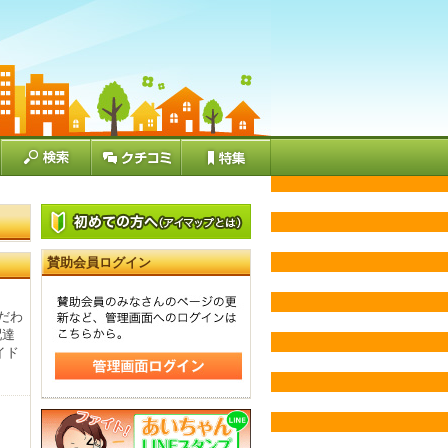
賛助会員ログイン
だわ
配達
イド