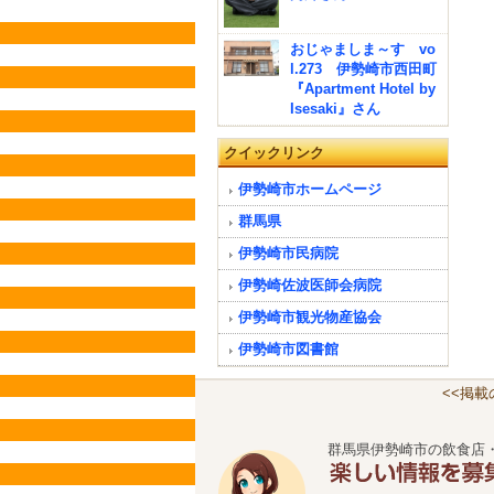
おじゃましま～す vo
l.273 伊勢崎市西田町
『Apartment Hotel by
Isesaki』さん
クイックリンク
伊勢崎市ホームページ
群馬県
伊勢崎市民病院
伊勢崎佐波医師会病院
伊勢崎市観光物産協会
伊勢崎市図書館
<<掲
群馬県伊勢崎市の飲食店