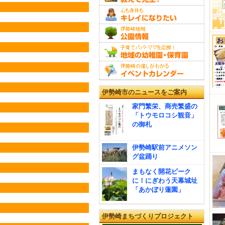
伊勢崎市のニュースをご案内
家門繁栄、商売繁盛の
「トウモロコシ観音」
の御札
伊勢崎駅前アニメソン
グ盆踊り
まもなく開花ピーク
に！にぎわう天幕城址
「あかぼり蓮園」
伊勢崎まちづくりプロジェクト