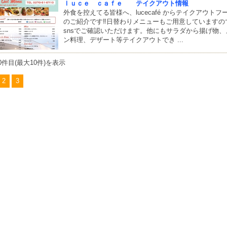
ｌｕｃｅ ｃａｆｅ テイクアウト情報
外食を控えてる皆様へ、lucecafé からテイクアウトフ
のご紹介です‼︎日替わりメニューもご用意していますの
snsでご確認いただけます。他にもサラダから揚げ物、
ン料理、デザート等テイクアウトでき ...
0件目(最大10件)を表示
2
3