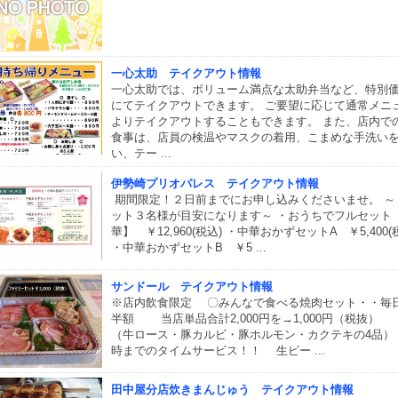
一心太助 テイクアウト情報
一心太助では、ボリューム満点な太助弁当など、特別
にてテイクアウトできます。 ご要望に応じて通常メニ
よりテイクアウトすることもできます。 また、店内で
食事は、店員の検温やマスクの着用、こまめな手洗い
い、テー ...
伊勢崎プリオパレス テイクアウト情報
期間限定！２日前までにお申し込みくださいませ。 ～
ット３名様が目安になります～ ・おうちでフルセット
華】 ￥12,960(税込) ・中華おかずセットA ￥5,400(
・中華おかずセットB ￥5 ...
サンドール テイクアウト情報
※店内飲食限定 〇みんなで食べる焼肉セット・・毎
半額 当店単品合計2,000円を→1,000円（税抜
（牛ロース・豚カルビ・豚ホルモン・カクテキの4品） 
時までのタイムサービス！！ 生ビー ...
田中屋分店炊きまんじゅう テイクアウト情報