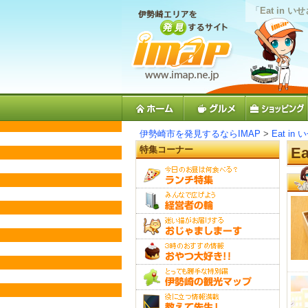
「
Eat in 
伊勢崎市を発見するならIMAP
>
Eat in
特集コーナー
E