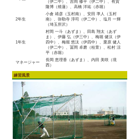
（伊二中）、吉岡 修平（伊二中）、有賀
隆博（殖蓮）、高橋 洋祐（赤堀）
小倉 靖彦（玉村南）、安田 準人（玉村
2年生
南）、弥勒寺 淳司（伊二中）、塩月 一輝
（埼玉所沢）
村岡 一斗（あずま）、田島 翔太（あず
ま）、伊藤 弘（伊三中）、梅堀 健汰（伊
1年生
四中）、梅堀 悠汰（伊四中）、栗原 健人
（伊二中）、冨岡 卓磨（桂萱）、松村 涼
平（赤堀）
長岡 恵理香（あずま）、内田 美咲（境
マネージャー
西）
練習風景