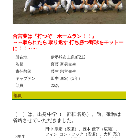
合言葉は『打つぞ ホームラン！！』
～～取られたら 取り返す 打ち勝つ野球をモットー
に！！～～
所在地
伊勢崎市上泉町212
監督
齋藤 富男先生
責任教師
藤生 宗宣先生
キャプテン
田中 康宏（3年）
部員
22名
部員
（ ）は、出身中学（一部旧名称）。尚、敬称は
省略させていただきました。
田中 康宏（広瀬）、茂木 優平（広瀬）、
フィン･コン・フック（広瀬）、大和 亮介
3年生