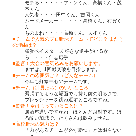
モテる・・・・・フィンくん、高橋くん・茂
木くん
人気者・・・･田中くん、吉岡くん
ムードメーカー・・・・・高橋くん、有賀く
ん
ものまね・・・・高橋くん、大和くん
■チームで人気のプロ野球チームってどこ？ またそ
の理由は？
横浜ベイスターズ 好きな選手がいるか
ら・・・・仁志選手
■監督！大会の意気込みをお願いします。
まずは、1回戦突破を目指します。
■チームの雰囲気は？（どんなチーム）
今年も打線中心のチームです。
■チーム（部員たち）のいいところ
緊張するような場面でも持ち前の明るさで、
プレッシャーを跳ね返すところですね。
■監督！今はまっていることは？
居酒屋通いですかね。ほとんど焼酎です。ほ
ろ酔い加減で、たくさんは飲みません。
■高校野球の魅力は？
「力があるチームが必ず勝つ」とは限らない