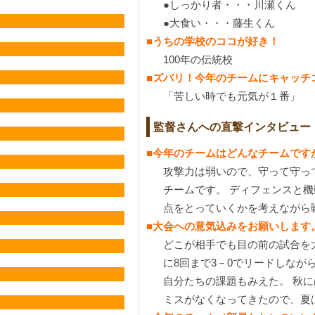
●しっかり者・・・川瀬くん
●大食い・・・藤生くん
■うちの学校のココが好き！
100年の伝統校
■ズバリ！今年のチームにキャッチ
「苦しい時でも元気が１番」
監督さんへの直撃インタビュー
■今年のチームはどんなチームです
攻撃力は弱いので、守って守っ
チームです。 ディフェンスと
点をとっていくかを考えながら
■大会への意気込みをお願いします
どこが相手でも目の前の試合を
に8回まで3－0でリードしなが
自分たちの課題もみえた。 秋
ミスがなくなってきたので、夏