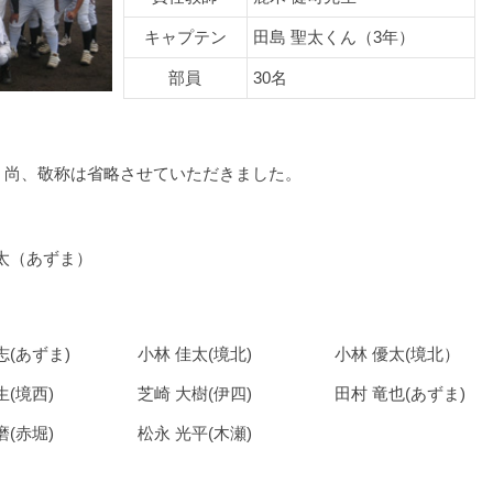
キャプテン
田島 聖太くん（3年）
部員
30名
。尚、敬称は省略させていただきました。
聖太（あずま）
志(あずま)
小林 佳太(境北)
小林 優太(境北）
生(境西)
芝崎 大樹(伊四)
田村 竜也(あずま)
磨(赤堀)
松永 光平(木瀬)