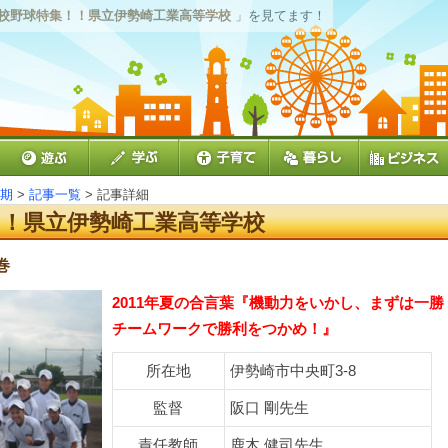
夏高校野球特集！！県立伊勢崎工業高等学校
」を見てます！
夏期
>
記事一覧
> 記事詳細
！！県立伊勢崎工業高等学校
巻
2011年夏の合言葉『機動力をいかし、まずは一勝
チームワークで勝利をつかめ！』
所在地
伊勢崎市中央町3-8
監督
阪口 剛先生
責任教師
鹿木 健司先生