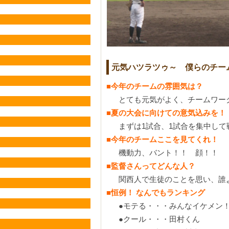
元気ハツラツゥ～ 僕らのチー
■今年のチームの雰囲気は？
とても元気がよく、チームワー
■夏の大会に向けての意気込みを！
まずは1試合、1試合を集中し
■今年のチームここを見てくれ！
機動力、バント！！ 顔！！
■監督さんってどんな人？
関西人で生徒のことを思い、誰
■恒例！ なんでもランキング
●モテる・・・みんなイケメン
●クール・・・田村くん