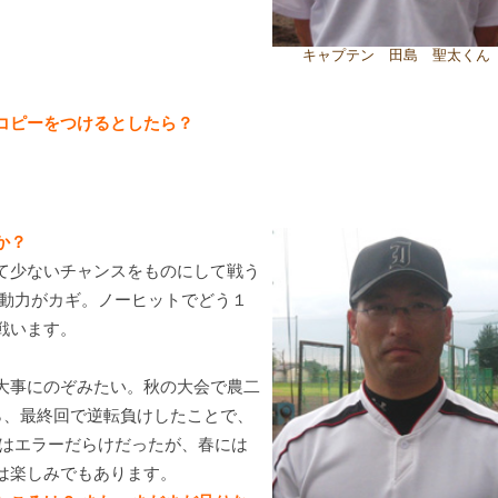
キャプテン 田島 聖太くん
コピーをつけるとしたら？
か？
て少ないチャンスをものにして戦う
機動力がカギ。ノーヒットでどう１
戦います。
。
大事にのぞみたい。秋の大会で農二
ら、最終回で逆転負けしたことで、
にはエラーだらけだったが、春には
は楽しみでもあります。