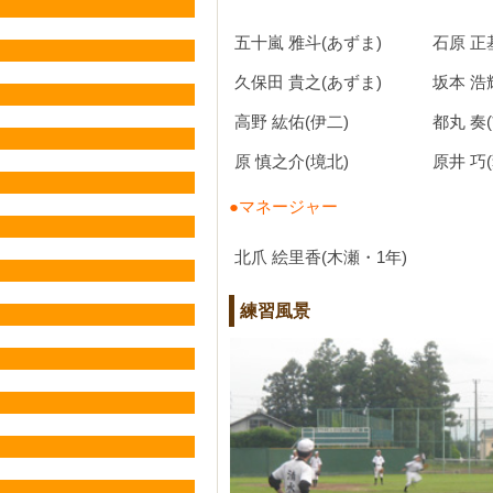
五十嵐 雅斗(あずま)
石原 正
久保田 貴之(あずま)
坂本 浩
高野 紘佑(伊二)
都丸 奏
原 慎之介(境北)
原井 巧
●マネージャー
北爪 絵里香(木瀬・1年)
練習風景