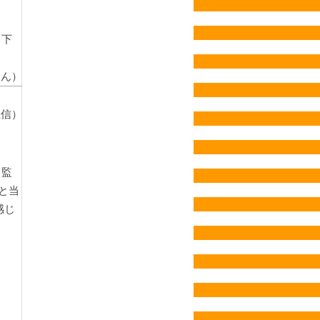
て下
さん）
佳信）
。監
と当
感じ