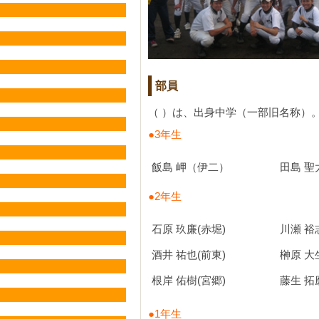
部員
（ ）は、出身中学（一部旧名称）
●3年生
飯島 岬（伊二）
田島 
●2年生
石原 玖廉(赤堀)
川瀬 裕
酒井 祐也(前東)
榊原 大
根岸 佑樹(宮郷)
藤生 拓
●1年生