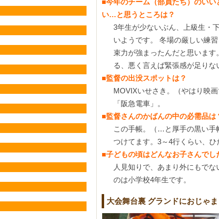
■今年のチーム（部員たち）のいい
い…と思うところは？
3年生が少ないぶん、上級生・下
いようです。 冬場の厳しい練
束力が強まったんだと思います
る、悪く言えば緊張感が足りな
■監督の出没スポットは？
MOVIXいせさき。（やはり映
「阪急電車」。
■監督さんのかばんの中の必需品は
この手帳。（…と厚手の黒い手
つけてます。3～4行くらい、
■子どもの頃はどんなお子さんでし
人見知りで、あまり外にもでな
のは小学校4年生です。
大会舞台裏 グランドにおじゃま