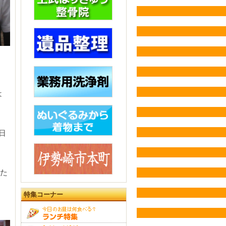
は
日
めた
特集コーナー