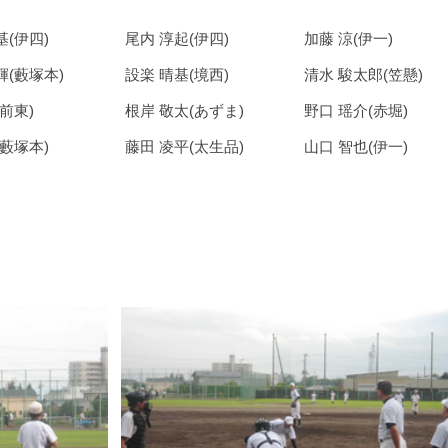
基(伊四)
尾内 淳起(伊四)
加藤 涼(伊一)
輝(藪塚本)
設楽 晴基(境西)
清水 駿太郎(笠懸)
(前東)
根岸 敬太(あずま)
野口 瑶介(赤堀)
(藪塚本)
藤田 凌平(太生品)
山口 智也(伊一)