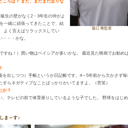
ところは？ また、まだまだ足りな
級生の壁がなく2・3年生の仲がよ
習を一緒に頑張ってきたことで、結
阪口 剛監督
。 よく言えばリラックスしてい
い・・・かな。
画ですね！）買い物はベイシアが多いかな。 最近見た映画でお勧め
？
帳を出しつつ）手帳というか日記帳です。4～5年前から欠かさず毎
ひたすらネガティブなことばっかりかいてますよ。（苦笑）
たか？
い、テレビの前で体育座りしているような子でした。 野球をはじ
しま～す♪