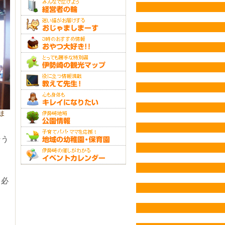
ま
そう
、必
。