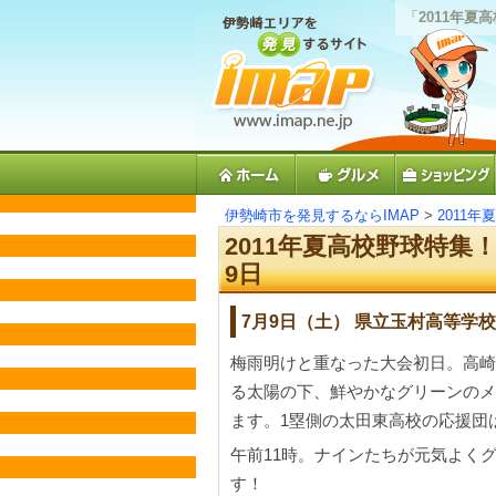
「
2011年夏
伊勢崎市を発見するならIMAP
>
2011年
2011年夏高校野球特集
9日
7月9日（土） 県立玉村高等学
梅雨明けと重なった大会初日。高崎
る太陽の下、鮮やかなグリーンのメ
ます。1塁側の太田東高校の応援団
午前11時。ナインたちが元気よく
す！