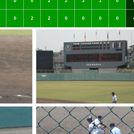
0
0
2
2
3
1
0
0
2
2
0
0
0
0