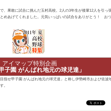
で、果敢に試合に挑んだ玉村高校。2人の3年生が後輩12人を引っ
とめあげてくれました。元気いっぱいの試合をありがとう！ お
アイマップ特別企画
甲子園 がんばれ地元の球児達」
目指せ甲子園 がんばれ地元の球児達」と称し伊勢崎市および佐波
す。