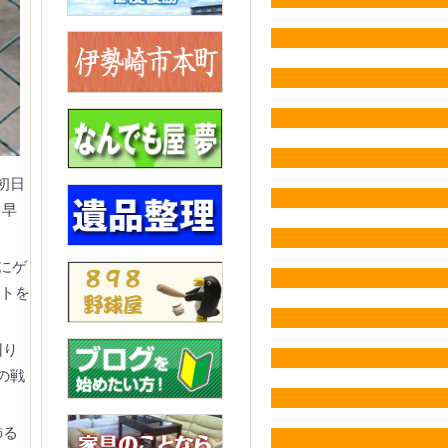
初日
、早
にゲ
ントを
回り
の戦
飾る