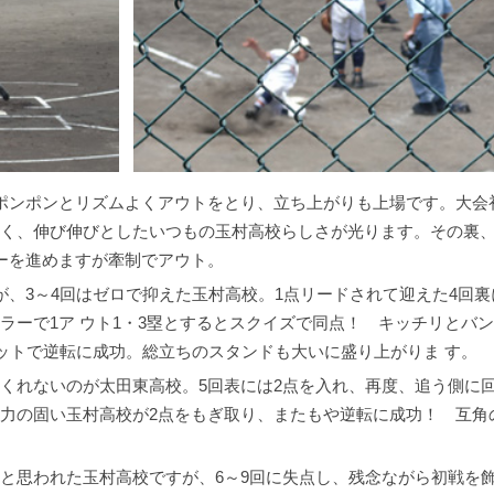
ポンポンとリズムよくアウトをとり、立ち上がりも上場です。大会
く、伸び伸びとしたいつもの玉村高校らしさが光ります。その裏
ーを進めますが牽制でアウト。
が、3～4回はゼロで抑えた玉村高校。1点リードされて迎えた4回裏
ラーで1ア ウト1・3塁とするとスクイズで同点！ キッチリとバ
ヒットで逆転に成功。総立ちのスタンドも大いに盛り上がりま す。
くれないのが太田東高校。5回表には2点を入れ、再度、追う側に
力の固い玉村高校が2点をもぎ取り、またもや逆転に成功！ 互角
と思われた玉村高校ですが、6～9回に失点し、残念ながら初戦を