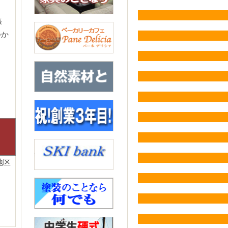
張
つか
地区