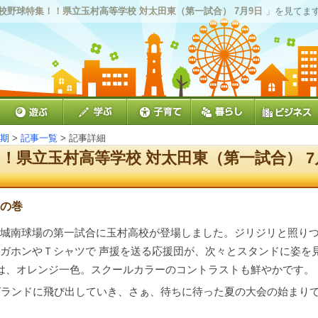
高校野球特集！！県立玉村高等学校 対太田東（第一試合） 7月9日
」を見てま
夏期
>
記事一覧
> 記事詳細
！！県立玉村高等学校 対太田東（第一試合） 7
校の巻
城南球場の第一試合に玉村高校が登場しました。ジリジリと照り
ガホンやＴシャツで 声援を送る応援団が、次々とスタンドに姿を
は、オレンジ一色。スクールカラーのコントラストも鮮やかです。
グランドに飛び出していき、さぁ、待ちに待った夏の大会の始まり