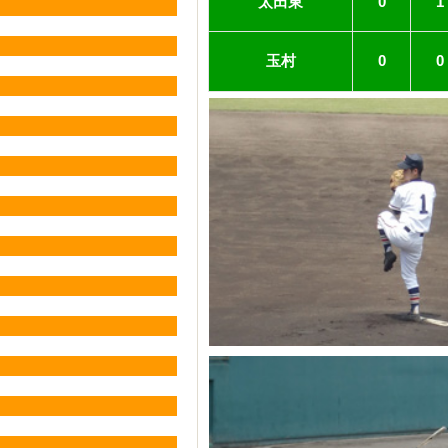
太田東
0
1
玉村
0
0