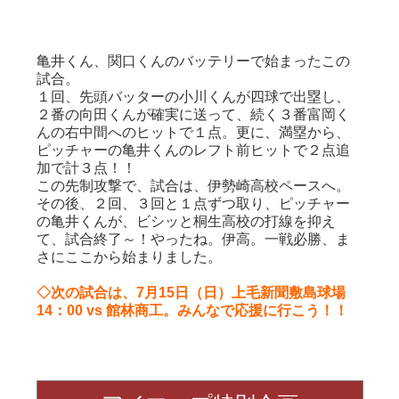
亀井くん、関口くんのバッテリーで始まったこの
試合。
１回、先頭バッターの小川くんが四球で出塁し、
２番の向田くんが確実に送って、続く３番富岡く
んの右中間へのヒットで１点。更に、満塁から、
ピッチャーの亀井くんのレフト前ヒットで２点追
加で計３点！！
この先制攻撃で、試合は、伊勢崎高校ペースへ。
その後、２回、３回と１点ずつ取り、ピッチャー
の亀井くんが、ビシッと桐生高校の打線を抑え
て、試合終了～！やったね。伊高。一戦必勝、ま
さにここから始まりました。
◇次の試合は、7月15日（日）上毛新聞敷島球場
14：00 vs 館林商工。みんなで応援に行こう！！