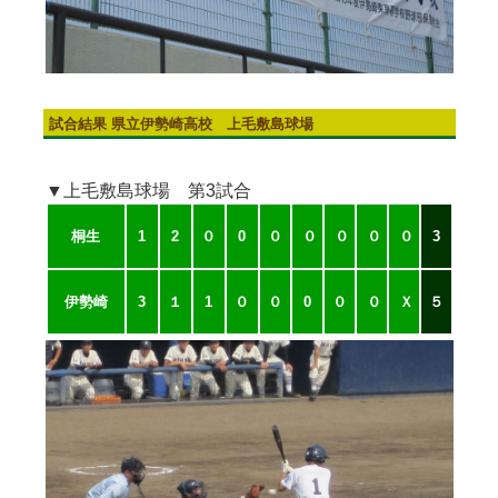
試合結果 県立伊勢崎高校 上毛敷島球場
▼上毛敷島球場 第3試合
桐生
1
2
０
0
０
０
０
０
０
3
伊勢崎
3
１
1
０
０
0
０
０
Ｘ
５