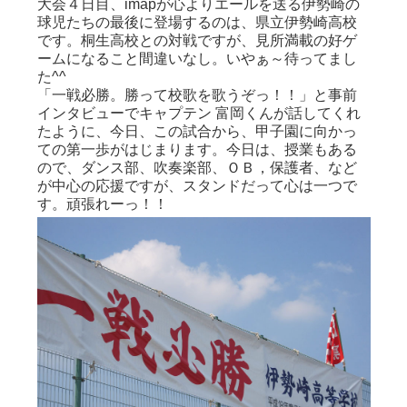
大会４日目、imapが心よりエールを送る伊勢崎の
球児たちの最後に登場するのは、県立伊勢崎高校
です。桐生高校との対戦ですが、見所満載の好ゲ
ームになること間違いなし。いやぁ～待ってまし
た^^
「一戦必勝。勝って校歌を歌うぞっ！！」と事前
インタビューでキャプテン 富岡くんが話してくれ
たように、今日、この試合から、甲子園に向かっ
ての第一歩がはじまります。今日は、授業もある
ので、ダンス部、吹奏楽部、ＯＢ，保護者、など
が中心の応援ですが、スタンドだって心は一つで
す。頑張れーっ！！