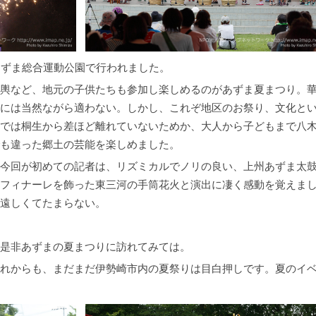
あずま総合運動公園で行われました。
輿など、地元の子供たちも参加し楽しめるのがあずま夏まつり。
には当然ながら適わない。しかし、これぞ地区のお祭り、文化と
では桐生から差ほど離れていないためか、大人から子どもまで八
も違った郷土の芸能を楽しめました。
今回が初めての記者は、リズミカルでノリの良い、上州あずま太
フィナーレを飾った東三河の手筒花火と演出に凄く感動を覚えま
遠しくてたまらない。
是非あずまの夏まつりに訪れてみては。
れからも、まだまだ伊勢崎市内の夏祭りは目白押しです。夏のイ