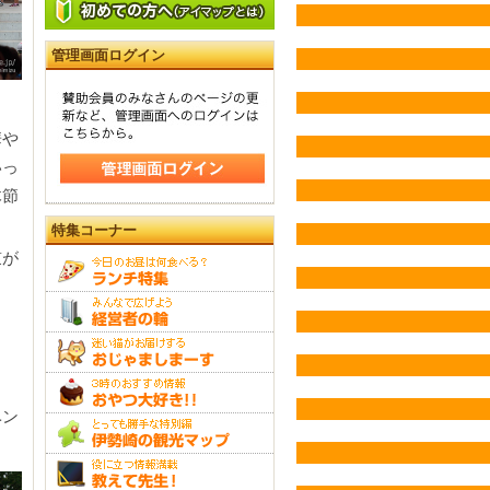
管理画面ログイン
華や
いっ
木節
特集コーナー
鼓が
し
ベン