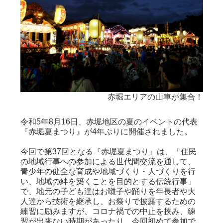
ました
赤堀エリアの山車が集合！
令和5年8月16日、赤堀地区の夏のイベントの代表
『赤堀夏まつり』が4年ぶりに開催されました。
今回で第37回となる『赤堀夏まつり』は、「住民
の地域行事への参加による世代間交流を通して、
青少年の健全な育成や地域づくり・人づくりを行
い、地域の絆を築くことを目的とする伝統行事」
で、地元の子ども達はお囃子や踊りを年長者や大
人達から技術を継承し、お祭りで披露するための
練習に励みますが、コロナ禍での中止を挟み、練
習が出来ない時期があったり、今回初めて参加で