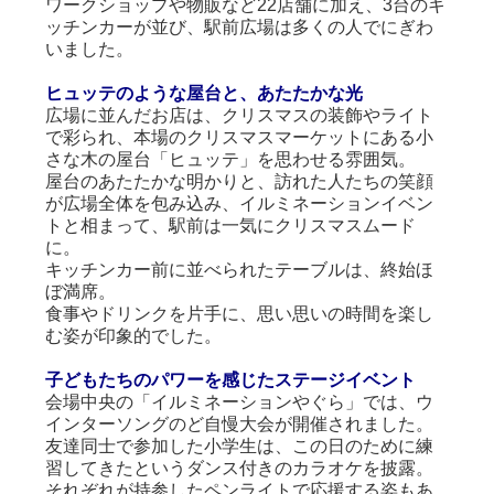
ワークショップや物販など22店舗に加え、3台のキ
ッチンカーが並び、駅前広場は多くの人でにぎわ
いました。
ヒュッテのような屋台と、あたたかな光
広場に並んだお店は、クリスマスの装飾やライト
で彩られ、本場のクリスマスマーケットにある小
さな木の屋台「ヒュッテ」を思わせる雰囲気。
屋台のあたたかな明かりと、訪れた人たちの笑顔
が広場全体を包み込み、イルミネーションイベン
トと相まって、駅前は一気にクリスマスムード
に。
キッチンカー前に並べられたテーブルは、終始ほ
ぼ満席。
食事やドリンクを片手に、思い思いの時間を楽し
む姿が印象的でした。
子どもたちのパワーを感じたステージイベント
会場中央の「イルミネーションやぐら」では、ウ
インターソングのど自慢大会が開催されました。
友達同士で参加した小学生は、この日のために練
習してきたというダンス付きのカラオケを披露。
それぞれが持参したペンライトで応援する姿もあ