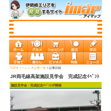
TOP
>
イベント
>
記事一覧
> 記事詳細
JR両毛線高架施設見学会 完成記念ｲﾍﾞﾝﾄ
施設見学会・完成記念ｲﾍﾞﾝﾄが開催