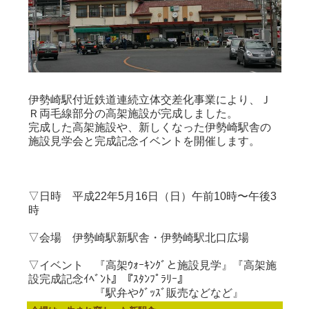
伊勢崎駅付近鉄道連続立体交差化事業により、Ｊ
Ｒ両毛線部分の高架施設が完成しました。
完成した高架施設や、新しくなった伊勢崎駅舎の
施設見学会と完成記念イベントを開催します。
▽日時 平成22年5月16日（日）午前10時〜午後3
時
▽会場 伊勢崎駅新駅舎・伊勢崎駅北口広場
▽イベント 『高架ｳｫｰｷﾝｸﾞと施設見学』『高架施
設完成記念ｲﾍﾞﾝﾄ』『ｽﾀﾝﾌﾟﾗﾘｰ』
『駅弁やｸﾞｯｽﾞ販売などなど』