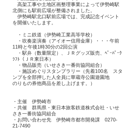
高架工事や土地区画整理事業によって伊勢崎駅
北側にも駅前広場が整備されました。
伊勢崎駅北口駅前広場では、完成記念イベント
を開催いたします。
・ミニ鉄道（伊勢崎工業高等学校）
・吹奏楽演奏（アイオー信用金庫）・・・午前
11時と午後1時30分の2回公演
・駅弁（数量限定）、ＪＲグッズ販売、ﾍﾟｰﾊﾟｰｸ
ﾗﾌﾄ（ＪＲ東日本）
・物品販売（いせさき一番街協同組合）
・施設めぐりスタンプラリー（先着100名 スタ
ンプを全部押した人全員に華蔵寺公園遊園地
のりもの券他商品を差し上げます。）
・主催 伊勢崎市
・共催 群馬県・東日本旅客鉄道株式会社・いせ
さき一番街協同組合
・お問い合わせ先 伊勢崎市都市開発課 0270-
21-7490