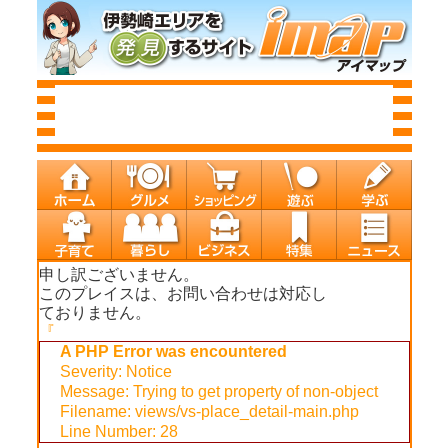
申し訳ございません。
このプレイスは、お問い合わせは対応し
ておりません。
『
A PHP Error was encountered
Severity: Notice
Message: Trying to get property of non-object
Filename: views/vs-place_detail-main.php
Line Number: 28