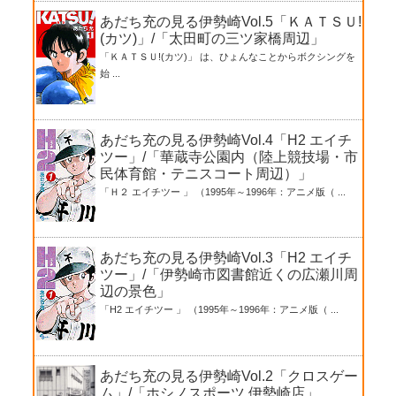
あだち充の見る伊勢崎Vol.5「ＫＡＴＳＵ!
(カツ)」/「太田町の三ツ家橋周辺」
「ＫＡＴＳＵ!(カツ)」 は、ひょんなことからボクシングを
始 ...
あだち充の見る伊勢崎Vol.4「H2 エイチ
ツー」/「華蔵寺公園内（陸上競技場・市
民体育館・テニスコート周辺）」
「Ｈ２ エイチツー 」 （1995年～1996年：アニメ版（ ...
あだち充の見る伊勢崎Vol.3「H2 エイチ
ツー」/「伊勢崎市図書館近くの広瀬川周
辺の景色」
「H2 エイチツー 」 （1995年～1996年：アニメ版（ ...
あだち充の見る伊勢崎Vol.2「クロスゲー
ム」/「ホシノスポーツ 伊勢崎店」