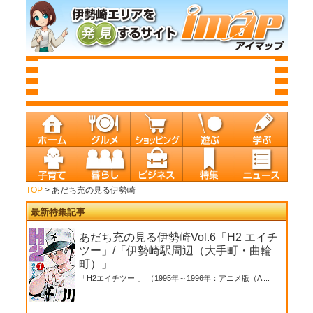
TOP
> あだち充の見る伊勢崎
最新特集記事
あだち充の見る伊勢崎Vol.6「H2 エイチ
ツー」/「伊勢崎駅周辺（大手町・曲輪
町）」
「H2エイチツー 」 （1995年～1996年：アニメ版（A ...