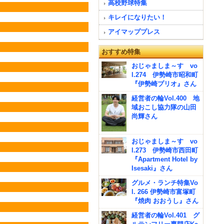
高校野球特集
キレイになりたい！
アイマッププレス
おすすめ特集
おじゃましま～す vo
l.274 伊勢崎市昭和町
『伊勢崎プリオ』さん
経営者の輪Vol.400 地
域おこし協力隊の山田
尚輝さん
おじゃましま～す vo
l.273 伊勢崎市西田町
『Apartment Hotel by
Isesaki』さん
グルメ・ランチ特集Vo
l. 266 伊勢崎市富塚町
『焼肉 おおうし』さん
経営者の輪Vol.401 グ