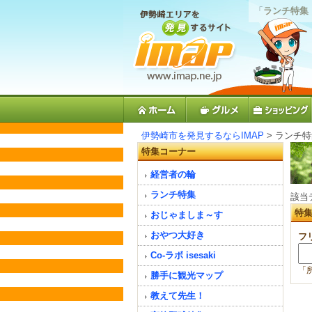
「
ランチ特集
伊勢崎市を発見するならIMAP
> ランチ
特集コーナー
経営者の輪
ランチ特集
該当
特
おじゃましま～す
おやつ大好き
フ
Co-ラボ isesaki
「
勝手に観光マップ
教えて先生！