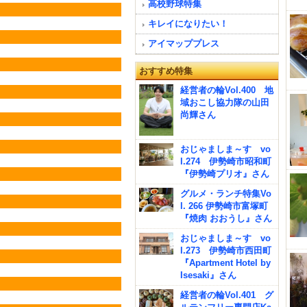
高校野球特集
キレイになりたい！
アイマッププレス
おすすめ特集
経営者の輪Vol.400 地
域おこし協力隊の山田
尚輝さん
おじゃましま～す vo
l.274 伊勢崎市昭和町
『伊勢崎プリオ』さん
グルメ・ランチ特集Vo
l. 266 伊勢崎市富塚町
『焼肉 おおうし』さん
おじゃましま～す vo
l.273 伊勢崎市西田町
『Apartment Hotel by
Isesaki』さん
経営者の輪Vol.401 グ