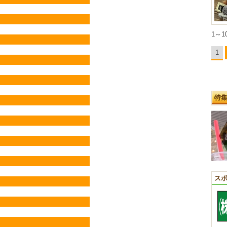
1～1
1
特
ス