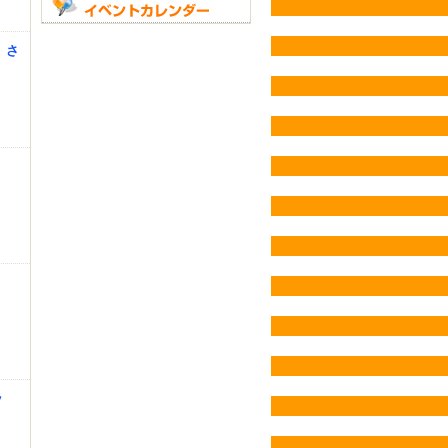
）』さ
ッ