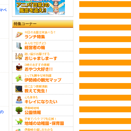
クマベ
特集コーナー
かの