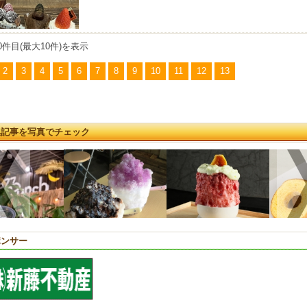
0件目(最大10件)を表示
2
3
4
5
6
7
8
9
10
11
12
13
集記事を写真でチェック
ポンサー