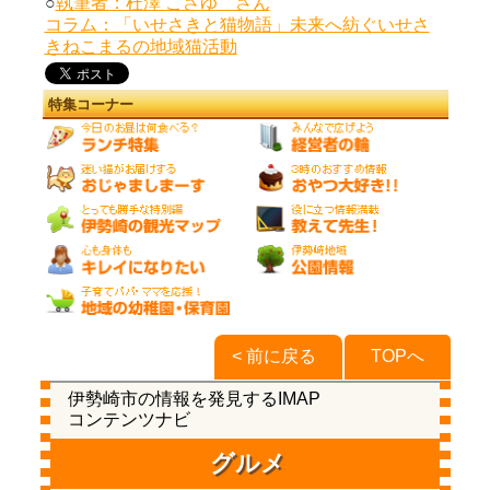
○
執筆者：杜澤 こさゆ さん
コラム：「いせさきと猫物語」未来へ紡ぐいせさ
きねこまるの地域猫活動
特集コーナー
< 前に戻る
TOPへ
伊勢崎市の情報を発見するIMAP
コンテンツナビ
グルメ