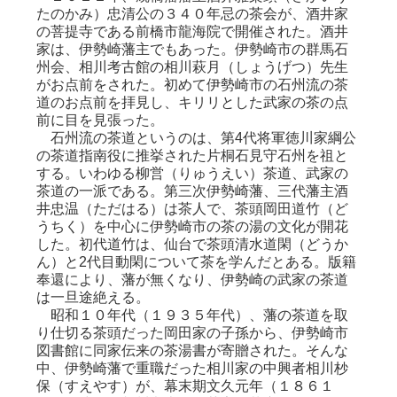
たのかみ）忠清公の３４０年忌の茶会が、酒井家
の菩提寺である前橋市龍海院で開催された。酒井
家は、伊勢崎藩主でもあった。伊勢崎市の群馬石
州会、相川考古館の相川萩月（しょうげつ）先生
がお点前をされた。初めて伊勢崎市の石州流の茶
道のお点前を拝見し、キリリとした武家の茶の点
前に目を見張った。
石州流の茶道というのは、第4代将軍徳川家綱公
の茶道指南役に推挙された片桐石見守石州を祖と
する。いわゆる柳営（りゅうえい）茶道、武家の
茶道の一派である。第三次伊勢崎藩、三代藩主酒
井忠温（ただはる）は茶人で、茶頭岡田道竹（ど
うちく）を中心に伊勢崎市の茶の湯の文化が開花
した。初代道竹は、仙台で茶頭清水道閑（どうか
ん）と2代目動閑について茶を学んだとある。版籍
奉還により、藩が無くなり、伊勢崎の武家の茶道
は一旦途絶える。
昭和１０年代（１９３５年代）、藩の茶道を取
り仕切る茶頭だった岡田家の子孫から、伊勢崎市
図書館に同家伝来の茶湯書が寄贈された。そんな
中、伊勢崎藩で重職だった相川家の中興者相川杪
保（すえやす）が、幕末期文久元年（１８６１