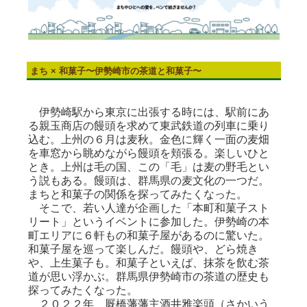
まち × 和菓子〜伊勢崎市の茶道と和菓子〜
伊勢崎駅から東京に出張する時には、駅前にあ
る親玉商店の饅頭を求めて東武鉄道の列車に乗り
込む。上州の６月は麦秋。金色に輝く一面の麦畑
を車窓から眺めながら饅頭を頬張る。楽しいひと
とき。上州は毛の国、この「毛」は麦の野毛とい
う説もある。饅頭は、群馬県の麦文化の一つだ。
まちと和菓子の関係を探ってみたくなった。
そこで、若い人達が企画した「本町和菓子スト
リート」というイベントに参加した。伊勢崎の本
町エリアに６軒もの和菓子屋があるのに驚いた。
和菓子屋を巡って楽しんだ。饅頭や、どら焼き
や、上生菓子も。和菓子といえば、抹茶を飲む茶
道が思い浮かぶ。群馬県伊勢崎市の茶道の歴史も
探ってみたくなった。
２０２２年、厩橋藩藩主酒井雅楽頭（さかいう