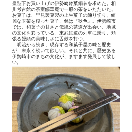
皇陛下お買い上げの伊勢崎銘菓絹衣を求めた。相
川考古館の茶室觴華庵で一服の茶をいただいた。
お菓子は、里見製菓製の上生菓子の練り切り、綺
麗な玉菊を模った菓子、銘は『秋色』。伊勢崎市
では、和菓子の甘さと伝統の茶道が出会い、地域
の文化を彩っている。東武鉄道の列車に乗り、頬
張る饅頭の美味しさに舌鼓を打つ。
明治から続き、現存する和菓子屋の味と歴史
が、末永く続いて欲しい。それと共に、歴史ある
伊勢崎市のまちの文化が、ますます発展して欲し
い。