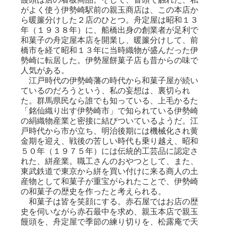
がよく使う伊勢崎駅前の親玉商店は、この本店か
ら暖簾分けした２店のひとつ。舟定屋は昭和１３
年（１９３８年）に、船橋出身の創業者が足利で
和菓子の舟定屋本店を開業し、暖簾分けして、前
橋市を経て昭和１３年に当時織物が盛んだった伊
勢崎に転居した。伊勢屋餅菓子店も昔からの味で
人気がある。
江戸時代の伊勢崎藩の時代から和菓子屋が続い
ているのだろうという、私の妄想は、裏切られ
た。群馬県民なら誰でも知っている、上毛かるた
「銘仙織り出す伊勢崎市」で知られている伊勢崎
の絹織物産業と密接に結びついているようだ。江
戸時代から市が立ち、明治後期には機械化され黄
金期を迎え、戦後の苦しい時代も乗り越え、昭和
５０年（１９７５年）には伝統的工芸品に認定さ
れた、絣産業。職工さんのおやつとして、また、
東武鉄道で東京から絣を買い付けに来る商人の土
産物として和菓子が重宝がられたことで、伊勢崎
の和菓子の歴史を作ったと考えられる。
和菓子は皆を笑顔にする。赤石屋ではお店の歴
史を伺いながら赤石最中を求め、親玉本店で親玉
饅頭を、舟定屋で季節の練り切りを、松露庵で天