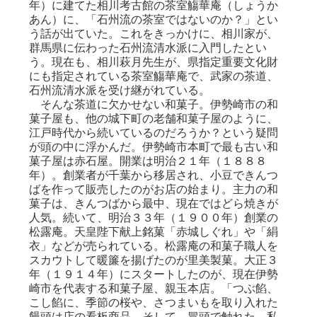
年）に建てた相川考古館の茶室觴華庵（しょうか
あん）に、「石州流の茶室ではないのか？」とい
う話が出ていた。これをきっかけに、相川家が、
群馬県に伝わった石州流清水派に入門したとい
う。現在も、相川萩月先生が、県指定重要文化財
にも指定されている茶室觴華庵で、武家の茶道、
石州流清水派を受け継がれている。
そんな茶道に欠かせない和菓子。伊勢崎市の和
菓子屋も、他の城下町の老舗和菓子屋のように、
江戸時代から続いているのだろうか？という疑問
が頭の中に浮かんだ。伊勢崎市本町で最も古い和
菓子屋は赤石屋。開業は明治２１年（１８８８
年）。創業者が千葉から移居され、小豆できんつ
ばを作って販売したのがお店の始まり。主力の和
菓子は、きんつばから最中、現在ではどら焼きが
人気。続いて、明治３３年（１９００年）創業の
松露庵。天皇陛下献上銘菓「赤城しぐれ」や「絹
衣」などが売られている。松露庵の和菓子職人を
スカウトして暖簾を揚げたのが里美製菓。大正３
年（１９１４年）にスタートしたのが、現在伊勢
崎市を代表する和菓子屋、親玉本店。「つぶ餡、
こし餡に、季節の桜や、さつまいもを取り入れた
饅頭は店の看板商品。そして、冒頭で触れた、私