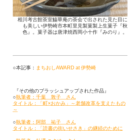
相川考古館茶室觴華庵の茶会で出された見た目に
も美しい伊勢崎市本町里見製菓製上生菓子『秋
色』。菓子器は唐津焼西岡小十作『みのり』。
○本記事：
まちおしAWARD at 伊勢崎
『その他のブラッシュアップされた作品』
○
執筆者：千葉 敦子 さん
タイトル：「町×おかみ」～老舗改革を支えたもの
～
○
執筆者：阿部 祐子 さん
タイトル：「読書の街いせさき」の継続のために