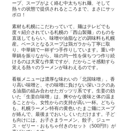
ープ、スープがよく絡む中太ちぢれ麺、そして
熱々の状態で提供されるところまで、まさにサッ
ポロ！
素材も札幌にこだわっていて、麺はテレビでも
度々紹介されている札幌の「西山製麺」のものを
直送してもらい、味噌や油脂などの調味料も札幌
産。ベースとなるスープは鶏ガラから丁寧に取
り、中華鍋で一杯ずつ手作りしています。重い中
華鍋を振りながら、味の均一性を保ちつつ作り続
けるのは大変な作業ですが、だからこそ感動すら
覚える熱々のラーメンが味わえるのです。
看板メニューは濃厚な味わいの「北国味噌」。香
り高い味噌と、その味噌に負けない深いコクのあ
る油脂の組み合わせたガッツリ系です。生姜の効
いた「生姜白味噌」は、爽やかな後味と体の温ま
ることから、女性からの支持が高い一杯。どちら
も、札幌ラーメン特有の黄色いたまご麺にスープ
が絡んで、最後までおいしくいただけます。子ど
も向けには、お子さまラーメン、餃子、ジュー
ス・ゼリー・おもちゃ付きのセット（500円‼）が