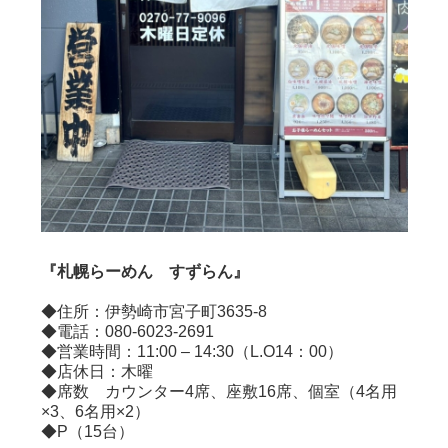
『札幌らーめん すずらん』
◆住所：伊勢崎市宮子町3635-8
◆電話：080-6023-2691
◆営業時間：11:00 – 14:30（L.O14：00）
◆店休日：木曜
◆席数 カウンター4席、座敷16席、個室（4名用
×3、6名用×2）
◆P（15台）