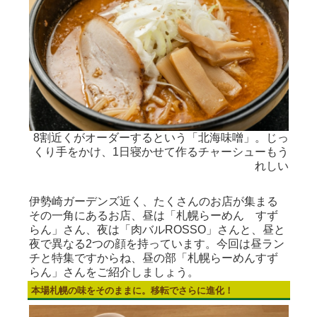
があっ
8割近くがオーダーするという「北海味噌」。じっ
女
ります
くり手をかけ、1日寝かせて作るチャーシューもう
れしい
伊勢崎ガーデンズ近く、たくさんのお店が集まる
その一角にあるお店、昼は「札幌らーめん すず
らん」さん、夜は「肉バルROSSO」さんと、昼と
夜で異なる2つの顔を持っています。今回は昼ラン
チと特集ですからね、昼の部「札幌らーめんすず
らん」さんをご紹介しましょう。
本場札幌の味をそのままに。移転でさらに進化！