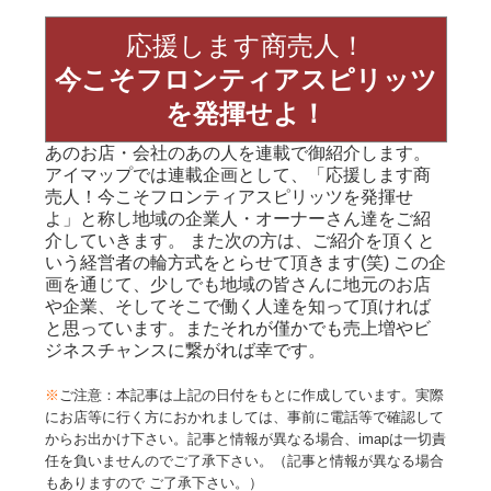
応援します商売人！
今こそフロンティアスピリッツ
を発揮せよ！
あのお店・会社のあの人を連載で御紹介します。
アイマップでは連載企画として、「応援します商
売人！今こそフロンティアスピリッツを発揮せ
よ」と称し地域の企業人・オーナーさん達をご紹
介していきます。 また次の方は、ご紹介を頂くと
いう経営者の輪方式をとらせて頂きます(笑) この企
画を通じて、少しでも地域の皆さんに地元のお店
や企業、そしてそこで働く人達を知って頂ければ
と思っています。またそれが僅かでも売上増やビ
ジネスチャンスに繋がれば幸です。
※
ご注意：本記事は上記の日付をもとに作成しています。実際
にお店等に行く方におかれましては、事前に電話等で確認して
からお出かけ下さい。記事と情報が異なる場合、imapは一切責
任を負いませんのでご了承下さい。（記事と情報が異なる場合
もありますので ご了承下さい。）