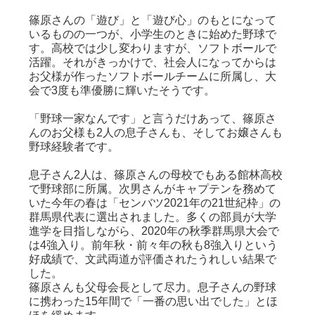
篠原さんの「遊び」と「遊び心」のもとになって
いるものの一つが、小学生のときに始めた野球で
す。高校では少し変わりますが、ソフトボールで
活躍。それがきっかけで、社会人になってからは
お父様が作ったソフトボールチームに所属し、大
会で3度も準優勝に輝いたそうです。
「野球一家なんです」と言うだけあって、篠原さ
んのお父様も2人の息子さんも、そしてお嬢さんも
野球経験者です。
息子さん2人は、篠原さんの母校でもある館林高校
で野球部に所属。次男さんがキャプテンを務めて
いた今年の春は「センバツ2021年の21世紀枠」の
群馬県代表に選出されました。多くの部員が大学
進学を目指しながら、2020年の秋季群馬県大会で
は4強入り。前年秋・前々年の秋も8強入りという
好成績で、文武両道が評価されたうれしい結果で
した。
篠原さんも父母会長として尽力。息子さんの野球
に携わった15年間で「一番の思い出でした」とほ