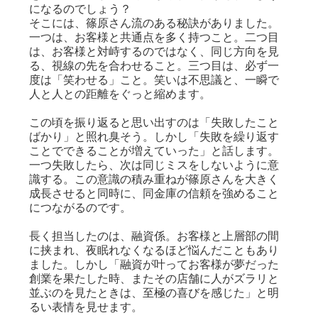
になるのでしょう？
そこには、篠原さん流のある秘訣がありました。
一つは、お客様と共通点を多く持つこと。二つ目
は、お客様と対峙するのではなく、同じ方向を見
る、視線の先を合わせること。三つ目は、必ず一
度は「笑わせる」こと。笑いは不思議と、一瞬で
人と人との距離をぐっと縮めます。
この頃を振り返ると思い出すのは「失敗したこと
ばかり」と照れ臭そう。しかし「失敗を繰り返す
ことでできることが増えていった」と話します。
一つ失敗したら、次は同じミスをしないように意
識する。この意識の積み重ねが篠原さんを大きく
成長させると同時に、同金庫の信頼を強めること
につながるのです。
長く担当したのは、融資係。お客様と上層部の間
に挟まれ、夜眠れなくなるほど悩んだこともあり
ました。しかし「融資が叶ってお客様が夢だった
創業を果たした時、またその店舗に人がズラリと
並ぶのを見たときは、至極の喜びを感じた」と明
るい表情を見せます。