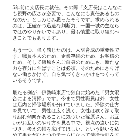
5年前に支店長に就任。その際「支店長はこんなに
も視野の広さが必要で、こんなにも責任あるもの
なのか」としみじみ思ったそうです。求められる
のは、正確かつ迅速な判断力。一国一城の主なら
ではのやりがいでもあり、最も慎重に取り組むべ
きことでもあります。
もう一つ、強く感じたのは、人材育成の重要性で
す。職員本人のため、企業存続のため、お客様の
ため、そして篠原さんご自身のためにも、新たな
力を存分に伸ばすことは必須。そのためにさりげ
ない働きかけで、自ら気づくきっかけをつくって
いるそうです。
最たる例が、伊勢崎東店で独自に始めた「男女混
合による清掃」です。今まで男性職員は外、女性
は店内と掃除場所を分けていました。掃除の仕方
を見ていて、男性は広く浅く、女性は狭く深く取
り組む傾向があることに気づいた篠原さん。お互
いがお互いのやり方を見る中で、視点の違いに気
づき、考えの幅を広げてほしい、という願いを込
めて男女がひとつのチームになって清掃活動をす