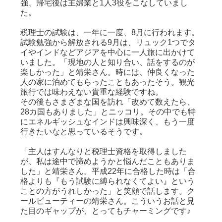
強、帰宅後は主婦業と1人3役をこなしていまし
た。
税理士の試験は、一年に一度、8月に行われます。
試験勉強から解放される9月は、リュック1つでタ
イやインドなどアジアを中心に
一人旅に出かけて
いました
。「現地の人と知り合い、話をするのが
楽しかった」と靖栄さん。時には、仲良くなった
人の家に泊めてもらったこともあったそう。観光
旅行では味わえない貴重な経験ですね。
その後もさまざまな国を訪れ「改めて数えたら、
28カ国もありました」とニッコリ。その中でも特
にエネルギッシュなインドは興味深く、もう一度
行きたいなと思っているそうです。
「主人はすんなりと税理士資格を取得しました
が、
私は途中で諦めようかと悩んだこともありま
した
」と靖栄さん。平成22年に合格した時は「合
格よりも『もう試験に縛られなくてよい』という
ことの方がうれしかった」と笑顔で話します。ク
ールビューティーの靖栄さん。こういうお話と見
た目のギャップが、とってもチャーミングです♪