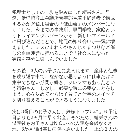
税理士としての一歩を踏み出した靖栄さん。早
速、伊勢崎商工会議所青年部や若手経営者で構成
するあかぎ信用組合の「健山会」のメンバーにな
りました。今までの事務所、専門学校、家庭とい
うトライアングルゾーンから、新しいフィールド
に飛び込んだことで、地元の知り合いが一気に増
えました。ミスひまわりやもんじゃまつりなど催
しの企画運営に携わることで「社会人になった」
実感も存分に楽しんでいました。
その後、3人のお子さんに恵まれます。産休と仕事
を繰り返す中で、なかなか思うように仕事だけに
集中できない期間が続き、ジレンマもあったとい
う靖栄さん。しかし、必要な時に必要なことをし
よう、心を決めてからは子育てと仕事のスイッチ
を切り替えることができるようになりました。
実は3番目のお子さんは、
妊娠トラブルにより予定
日よりも2ヵ月半早く出産
。そのため、靖栄さんの
退院後もお子さんは
NICUへの入院を余儀なくさ
れ、3か月間は毎日病院へ通いました
。上の２人の