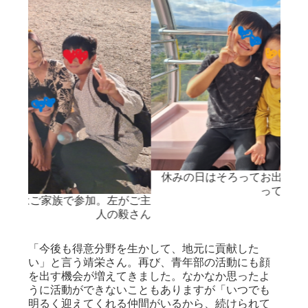
休みの日はそろってお出かけ。ご家族みんなにと
ってよい思い出になりますね
がご主
今
毅さん
「今後も得意分野を生かして、地元に貢献した
い」と言う靖栄さん。再び、青年部の活動にも顔
を出す機会が増えてきました。なかなか思ったよ
うに活動ができないこともありますが「いつでも
明るく迎えてくれる仲間がいるから、続けられて