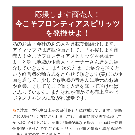
応援します商売人！
今こそフロンティアスピリッツ
を発揮せよ！
あのお店・会社のあの人を連載で御紹介します。
アイマップでは連載企画として、「応援します商
売人！今こそフロンティアスピリッツを発揮せ
よ」と称し地域の企業人・オーナーさん達をご紹
介していきます。 また次の方は、ご紹介を頂くと
いう経営者の輪方式をとらせて頂きます(笑) この企
画を通じて、少しでも地域の皆さんに地元のお店
や企業、そしてそこで働く人達を知って頂ければ
と思っています。またそれが僅かでも売上増やビ
ジネスチャンスに繋がれば幸です。
※
ご注意：本記事は上記の日付をもとに作成しています。実際
にお店等に行く方におかれましては、事前に電話等で確認して
からお出かけ下さい。記事と情報が異なる場合、imapは一切責
任を負いませんのでご了承下さい。（記事と情報が異なる場合
もありますので ご了承下さい。）