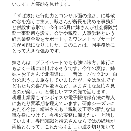
います」と笑顔を見せます。
「ずば抜けた行動力とコンサル面の強さ」に尊敬
の念を抱くご主人、毅さんが所長を務める事務所
と
併設する形で、今年の6月に妹さんが社会保険労
務士事務所を設立
。会計や税務、人事労務という
経営業務全般を
サポートするワンストップサービ
スが可能になりました。このことは、同事務所に
とって大きな強みです。
妹さんは、プライベートでも心強い味方。旅行に
もよく一緒に出掛けるそうです。今年の夏は、姉
妹＋お子さんで北海道に。「昔は、バック1つ、自
分の思うまま旅をしていましたが、今は旅先で子
どもたちの喜びや驚きなど、さまざまな反応を見
るのが楽しい」と優しいママの顔で話します。
税理士業界もインボイスや電子帳簿保存法の導入
にあたり変革期を迎えています。
研修シーズンに
あたる今は、靖栄さんも「
税制改正等の新たな知
識を身につけて、今後の実務に備えたい」と話し
ています。
専門知識と靖栄さんならではの経験が
両輪となって、これからも新しい道を切り拓いて