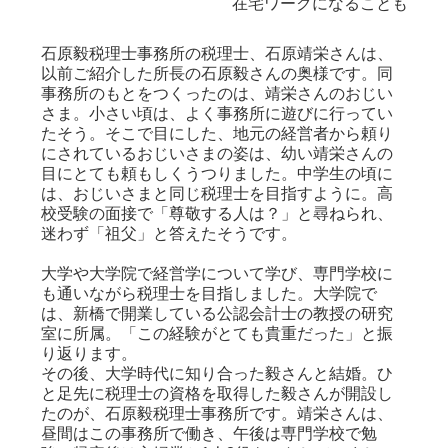
在宅ワークになることも
石原毅税理士事務所の税理士、石原靖栄さんは、
以前ご紹介した所長の石原毅さんの奥様です。同
事務所のもとをつくったのは、靖栄さんのおじい
さま。小さい頃は、よく事務所に遊びに行ってい
たそう。そこで目にした、地元の経営者から頼り
にされているおじいさまの姿は、幼い靖栄さんの
目にとても頼もしくうつりました。中学生の頃に
は、おじいさまと同じ税理士を目指すように。高
校受験の面接で「尊敬する人は？」と尋ねられ、
迷わず「祖父」と答えたそうです。
大学や大学院で経営学について学び、専門学校に
も通いながら税理士を目指しました。大学院で
は、新橋で開業している公認会計士の教授の研究
室に所属。「この経験がとても貴重だった」と振
り返ります。
その後、大学時代に知り合った毅さんと結婚。ひ
と足先に税理士の資格を取得した毅さんが開設し
たのが、石原毅税理士事務所です。靖栄さんは、
昼間はこの事務所で働き、午後は専門学校で勉