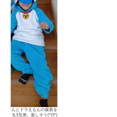
仮装を
ハ
^O^)