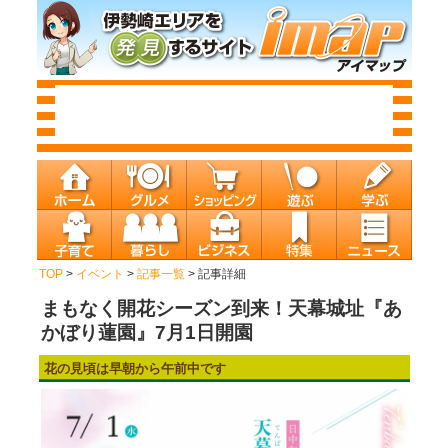
TOP
>
イベント
>
記事一覧
> 記事詳細
まもなく開花シーズン到来！天幕城址『あ
かぼり蓮園』7月1日開園
花の見頃は早朝から午前中です