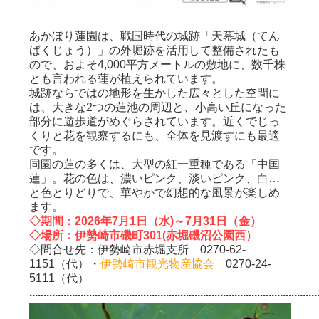
あかぼり蓮園は、戦国時代の城跡「天幕城（てん
ばくじょう）」の外堀跡を活用して整備されたも
ので、およそ4,000平方メートルの敷地に、数千株
とも言われる蓮が植えられています。
城跡ならではの地形を生かした広々とした空間に
は、大きな2つの蓮池の周辺と、小高い丘になった
部分に遊歩道がめぐらされています。近くでじっ
くりと花を観察するにも、全体を見渡すにも最適
です。
同園の蓮の多くは、大型の紅一重種である「中国
蓮」。花の色は、濃いピンク、淡いピンク、白…
と色とりどりで、華やかで幻想的な風景が楽しめ
ます。
◇期間：2026年7月1日（水)～7月31日（金）
◇場所
：伊勢崎市磯町301(赤堀磯沼公園西）
◇問合せ先：伊勢崎市赤堀支所 0270-62-
1151（代）・
伊勢崎市観光物産協会
0270-24-
5111（代）
.....................................................................................................