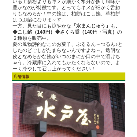
いる上新粉よりもキメが細かく水分が多く風味が
豊かなのが特徴です。とってもキメが細かく舌触
りもなめらか！中の餡は、柏餅はこし餡、草柏餅
はつぶ餡になりま～す。
一方、見た目にも涼やかな
「水まんじゅう」
も
、
◆こし餡（140円）◆さくら香（140円・写真）
の
２種類を販売中。
夏の風物詩的なこのお菓子、ぷるるん～つるん♪と
したのどごしがたまらないんですよね～。透明な
皮となめらかな餡がいつのまにか口の中で溶けち
ゃう。冷蔵庫に入れてもかたくならないので、よ
ーく冷やして召し上がってください！
店舗情報