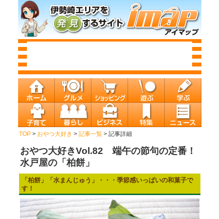
TOP
>
おやつ大好き
>
記事一覧
> 記事詳細
おやつ大好きVol.82 端午の節句の定番！
水戸屋の「柏餅」
「柏餅」「水まんじゅう」・・・季節感いっぱいの和菓子で
す！