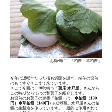
水まん
お節句に！「柏餅・草柏餅」
ぷる
ゅう」
今年は遅咲きだった桜も満開を過ぎ、端午の節句
はもうすぐそこまで来ています。
そこで今回は、伊勢崎市
「菓庵 水戸屋」
さんから
この時期ならではの和菓子を紹介します。
お節句のお菓子の定番「柏餅」は、
◆柏餅（130
円）◆草柏餅（140円）
の2種類。水戸屋さんの柏
餅は生新粉を使っています。一般的に使用されて