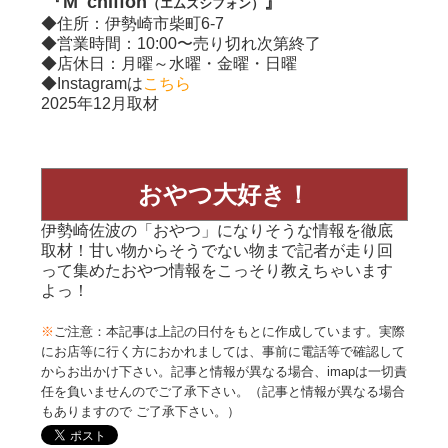
『M' chiffon
』
（エムズシフォン）
◆住所：伊勢崎市柴町6-7
◆営業時間：10:00〜売り切れ次第終了
◆店休日：月曜～水曜・金曜・日曜
◆Instagramは
こちら
2025年12月取材
おやつ大好き！
伊勢崎佐波の「おやつ」になりそうな情報を徹底
取材！甘い物からそうでない物まで記者が走り回
って集めたおやつ情報をこっそり教えちゃいます
よっ！
※
ご注意：本記事は上記の日付をもとに作成しています。実際
にお店等に行く方におかれましては、事前に電話等で確認して
からお出かけ下さい。記事と情報が異なる場合、imapは一切責
任を負いませんのでご了承下さい。（記事と情報が異なる場合
もありますので ご了承下さい。）