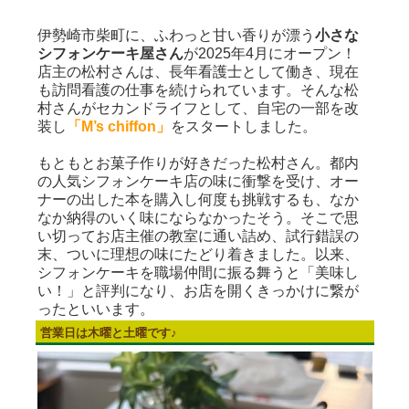
伊勢崎市柴町に、ふわっと甘い香りが漂う
小さな
シフォンケーキ屋さん
が2025年4月にオープン！
店主の松村さんは、長年看護士として働き、現在
も訪問看護の仕事を続けられています。そんな松
村さんがセカンドライフとして、自宅の一部を改
装し
「M’s chiffon」
をスタートしました。
もともとお菓子作りが好きだった松村さん。都内
の人気シフォンケーキ店の味に衝撃を受け、オー
ナーの出した本を購入し何度も挑戦するも、なか
なか納得のいく味にならなかったそう。そこで思
い切ってお店主催の教室に通い詰め、試行錯誤の
末、ついに理想の味にたどり着きました。以来、
シフォンケーキを職場仲間に振る舞うと「美味し
い！」と評判になり、お店を開くきっかけに繋が
ったといいます。
営業日は木曜と土曜です♪