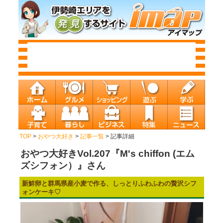
TOP
>
おやつ大好き
>
記事一覧
> 記事詳細
おやつ大好きVol.207『M's chiffon (エム
ズシフォン）』さん
新鮮卵と群馬県産小麦で作る、しっとりふわふわの贅沢シフ
ォンケーキ♡