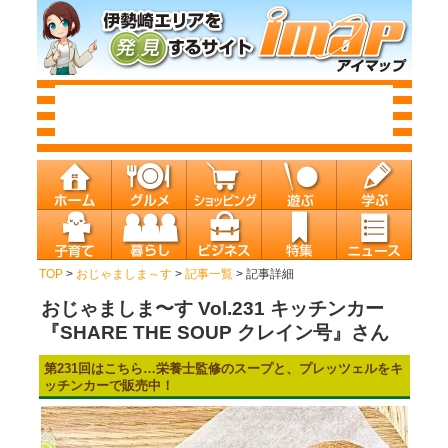
TOP
>
おじゃましま～す
>
記事一覧
> 記事詳細
おじゃましま〜す Vol.231 キッチンカー
『SHARE THE SOUP クレイン号』さん
第231回はこちら…栄養士監修のスープと、プレッツェルをキ
ッチンカーで販売中！