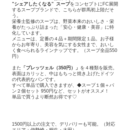
”シェアしたくなる” スープ
をコンセプトにFC展開
するスープブランドで、こちらが群馬初上陸だそ
う。
栄養士監修のスープは、野菜本来のおいしさ・栄
養がたっぷり詰まった「安心・健康・美容」に特
化しています。
メニューは、定番の４品＋期間限定１品。お子様
からお年寄り、美容を気にする女性まで、おいし
く食べられるラインナップです。（スープ全品550
円）
また
「プレッツェル（350円）」
を４種類を販売。
表面はカリッと、中はもちっと焼き上げたドイツ
の代表的なパンです。
すべて単品で購入できますが、◆スープ１個＋パ
ン２個セット 950円など、セットがオススメ！
単品で買うより断然お得です♡
1500円以上の注文で、デリバリーも可能。（対応
エリア：伊勢崎・桐生・太田）