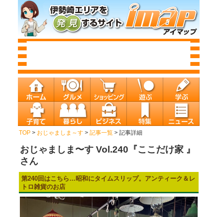
TOP
>
おじゃましま～す
>
記事一覧
> 記事詳細
おじゃましま〜す Vol.240『ここだけ家 』
さん
第240回はこちら…昭和にタイムスリップ。アンティーク＆レ
トロ雑貨のお店