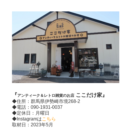
『
ここだけ家』
アンティーク＆レトロ雑貨のお店
◆住所：
群馬県伊勢崎市境268-2
◆電話：
090-1931-0037
◆定休日：月曜日
◆Instagramは
こちら
取材日：2023年5月