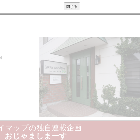
さい。
4
イマップの独自連載企画
おじゃましまーす