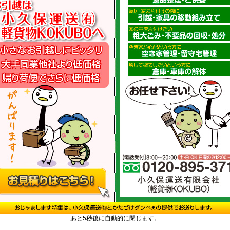
庄市の珈琲豆販売の名店「コスタリ
て完成しました。すっきりとした飲
す。
焼き上げた大人気メニュー。手作り
メ。
りバンズにジューシーなパテ。テイ
アニタ特製ハンバーガー 1100
のもちもち麺に、とろけるチーズとベーコンがたっぷり。
..........................................................................
ーの演奏を楽しみたい方に立ち寄っていただきたいお店です。
あと4秒後に自動的に閉じます。
方や、女性が一人でもリラックスできるような居心地の良さも魅