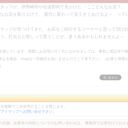
タッフが、伊勢崎市や佐波郡内で見かけた 「ここどんなお店？」
なお店を取り上げて、 貴方に変わって見てきてあげるよ～、って
マップが見つけてきた、お店をご紹介するコーナーと思って頂け
う。灯台もと暗しって思うことが、多々あるかもしれませんよ～
作成しています。実際にお店等に行く方におかれましては、事前に電話等で
なる場合、imapは一切責任を負いませんのでご了承下さい。（記事と情報
）
等を無断で二次使用することを禁じます。
ずアイマップへお問い合せ下さい。
載の店舗、企業等の内容についてのお問い合わせは、 事務所では受付けておりま