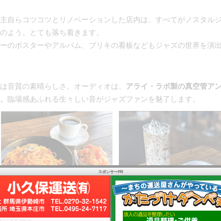
主自らコツコツとリノベーションした店内は、すべてがノスタル
のよう。とても落ち着きます。
ーのポスターやアルバム、ブリキの看板などもジャズの世界を演
は音質の素晴らしさ。オーディオは、
アライ・ラボ製の真空管ア
、
臨場感あふれる生々しい音がジャズファンを魅了します。
スポンサーPR
ナポリタン／ドリンク・サラダ付1100
コーヒーゼリーミルク 600円
円