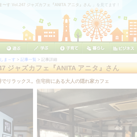
〜す Vol.247 ジャズカフェ『ANITA アニタ』さん
」を見てます！
しま～す
>
記事一覧
> 記事詳細
247 ジャズカフェ『ANITA アニタ』さん
珈琲でリラックス。住宅街にある大人の隠れ家カフェ