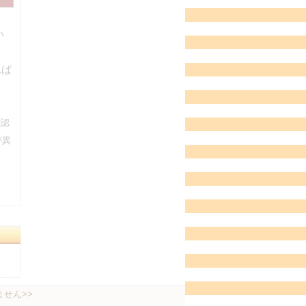
い
れば
確認
が異
せん>>