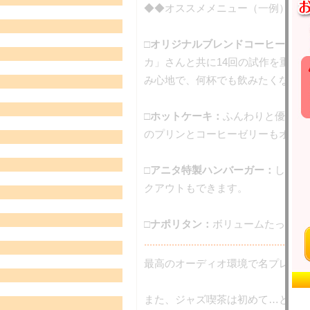
◆◆オススメメニュー（一例）◆◆
□
オリジナルブレンドコーヒー：
本
カ」さんと共に14回の試作を重ね
み心地で、何杯でも飲みたくなりま
□ホットケーキ：
ふんわりと優しく
のプリンとコーヒーゼリーもオスス
□アニタ特製ハンバーガー：
しっか
クアウトもできます。
□ナポリタン：
ボリュームたっぷり
............................................................
最高のオーディオ環境で名プレーヤ
また、ジャズ喫茶は初めて…という