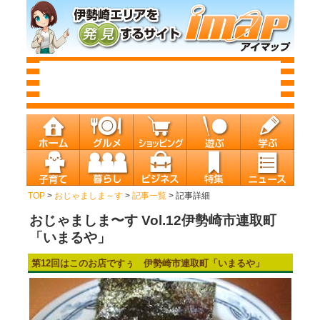
TOP
>
おじゃましま～す
>
記事一覧
> 記事詳細
おじゃましま〜す Vol.12伊勢崎市連取町
「いまるや」
第12回はこのお店ですぅ 伊勢崎市連取町「いまるや」