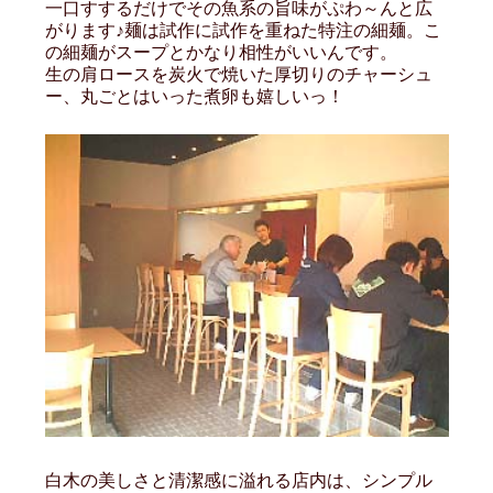
一口すするだけでその魚系の旨味がぷわ～んと広
がります♪麺は試作に試作を重ねた特注の細麺。こ
の細麺がスープとかなり相性がいいんです。
生の肩ロースを炭火で焼いた厚切りのチャーシュ
ー、丸ごとはいった煮卵も嬉しいっ！
白木の美しさと清潔感に溢れる店内は、シンプル