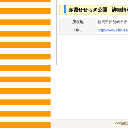
赤堀せせらぎ公園 詳細情
所在地
群馬県伊勢崎市赤堀
URL
http://www.city.ise
<<掲