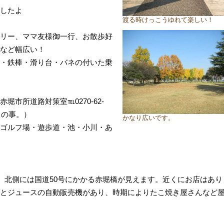
したよ
渡る時けっこうゆれて楽しい！
リー、ママ友様御一行、お散歩好
など幅広い！
・鉄棒・滑り台・バネの付いた乗
市所道路対策室℡0270-62-
との事。）
かなり広いです。
ゴルフ場・遊歩道・池・小川・あ
校、北側には国道50号にかかる赤堀橋が見えます。近くにお店はあり
とジュースの自動販売機があり、時期によりたこ焼き屋さんなど