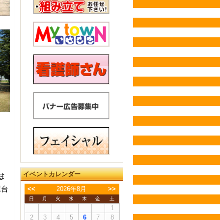
イベントカレンダー
ま
屋台
<<
2026年8月
>>
日
月
火
水
木
金
土
1
2
3
4
5
6
7
8