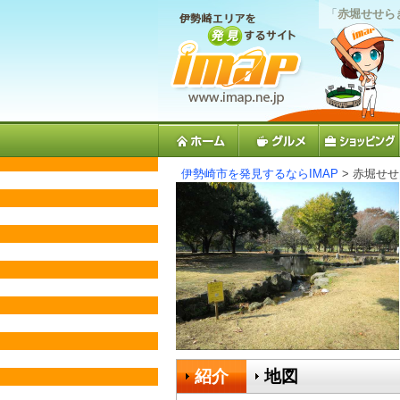
「
赤堀せせら
伊勢崎市を発見するならIMAP
> 赤堀せ
紹介
地図