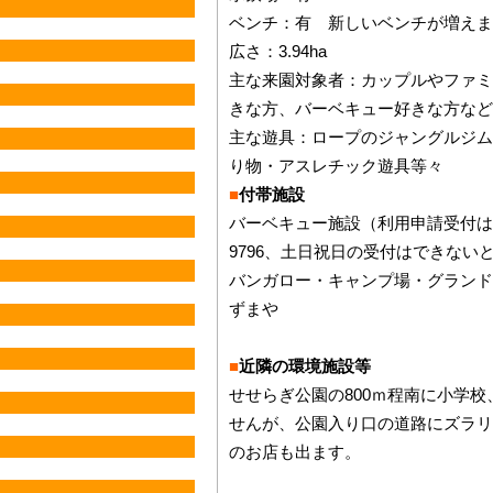
ベンチ：有 新しいベンチが増えま
広さ：3.94ha
主な来園対象者：カップルやファミ
きな方、バーベキュー好きな方など
主な遊具：ロープのジャングルジム
り物・アスレチック遊具等々
■
付帯施設
バーベキュー施設（利用申請受付は赤堀
9796、土日祝日の受付はできない
バンガロー・キャンプ場・グランド
ずまや
■
近隣の環境施設等
せせらぎ公園の800ｍ程南に小学
せんが、公園入り口の道路にズラリ
のお店も出ます。