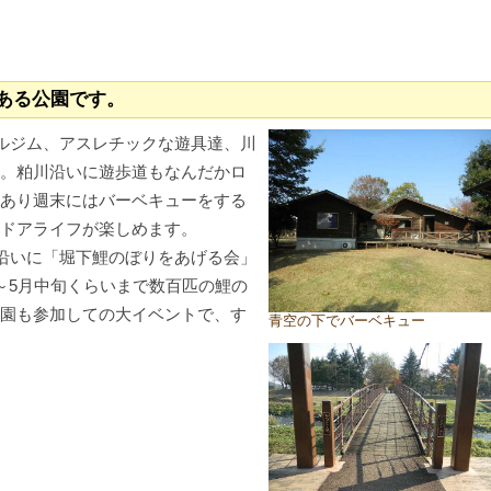
ある公園です。
ルジム、アスレチックな遊具達、川
。粕川沿いに遊歩道もなんだかロ
あり週末にはバーベキューをする
ドアライフが楽しめます。
沿いに「堀下鯉のぼりをあげる会」
～5月中旬くらいまで数百匹の鯉の
園も参加しての大イベントで、す
青空の下でバーベキュー