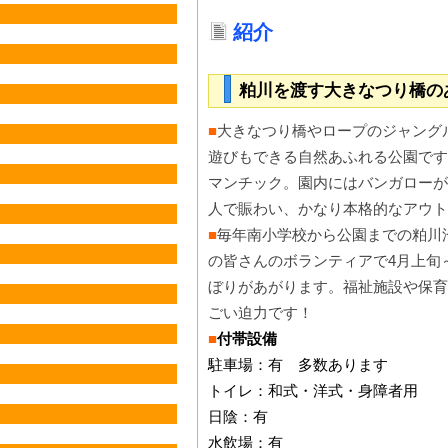
紹介
粕川を渡す大きなつり橋の
■
大きなつり橋やロープのジャング
遊びもできる自然あふれる公園です
マンチック。園内にはバンガローが
人で賑わい、かなり本格的なアウト
■
毎年南小学校から公園までの粕川
の皆さんのボランティアで4月上旬
ぼりがあがります。福祉施設や保育
ごい迫力です！
■
付帯設備
駐車場：有 多数あります
トイレ：和式・洋式・身障者用
日陰：有
水飲場：有