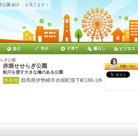
ぎ公園 紹介
」を見てます！
せらぎ公園
赤堀せせらぎ公園
応援してね！
粕川を渡す大きな橋のある公園
所在地
群馬県伊勢崎市赤堀町堀下町186-1外