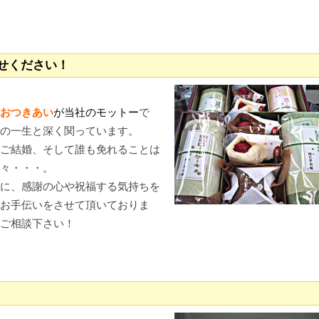
せください！
おつきあい
が当社のモットー
で
の一生と深く関っています。
ご結婚、そして誰も免れることは
々・・・。
に、感謝の心や祝福する気持ちを
お手伝いをさせて頂いておりま
ご相談下さい！