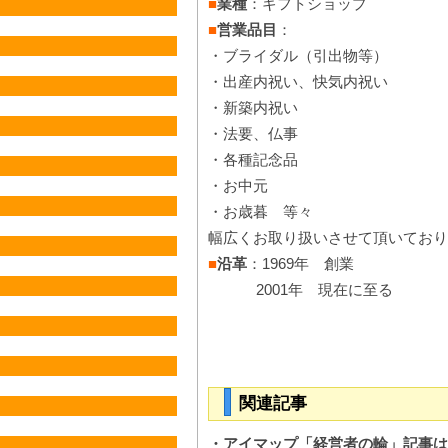
■
業種
：ギフトショップ
■
営業品目
：
・ブライダル（引出物等）
・出産内祝い、快気内祝い
・新築内祝い
・法要、仏事
・各種記念品
・お中元
・お歳暮 等々
幅広くお取り扱いさせて頂いており
■
沿革
：1969年 創業
2001年 現在に至る
関連記事
・アイマップ「経営者の輪」記事は