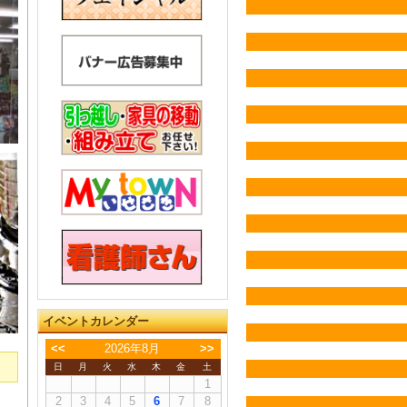
イベントカレンダー
<<
2026年8月
>>
日
月
火
水
木
金
土
1
2
3
4
5
6
7
8