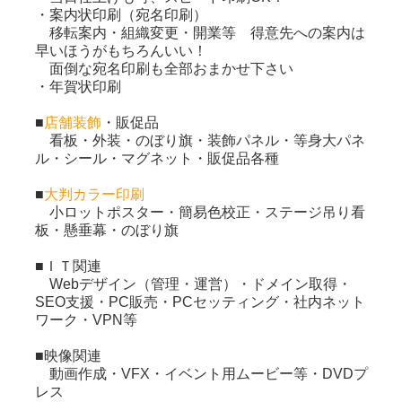
・案内状印刷（宛名印刷）
移転案内・組織変更・開業等 得意先への案内は
早いほうがもちろんいい！
面倒な宛名印刷も全部おまかせ下さい
・年賀状印刷
■
店舗装飾
・販促品
看板・外装・のぼり旗・装飾パネル・等身大パネ
ル・シール・マグネット・販促品各種
■
大判カラー印刷
小ロットポスター・簡易色校正・ステージ吊り看
板・懸垂幕・のぼり旗
■ＩＴ関連
Webデザイン（管理・運営）・ドメイン取得・
SEO支援・PC販売・PCセッティング・社内ネット
ワーク・VPN等
■映像関連
動画作成・VFX・イベント用ムービー等・DVDプ
レス