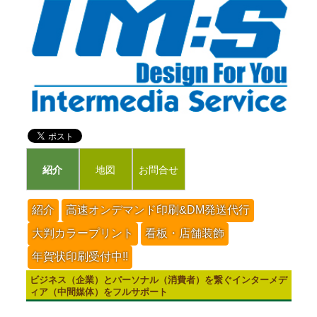
紹介
地図
お問合せ
紹介
高速オンデマンド印刷&DM発送代行
大判カラープリント
看板・店舗装飾
年賀状印刷受付中!!
ビジネス（企業）とパーソナル（消費者）を繋ぐインターメデ
ィア（中間媒体）をフルサポート