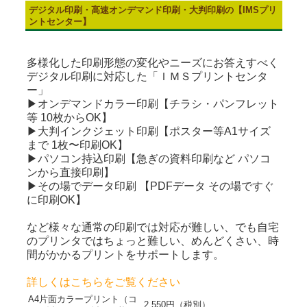
デジタル印刷・高速オンデマンド印刷・大判印刷の【IMSプリ
ントセンター】
多様化した印刷形態の変化やニーズにお答えすべく
デジタル印刷に対応した「ＩＭＳプリントセンタ
ー」
▶オンデマンドカラー印刷【チラシ・パンフレット
等 10枚からOK】
▶大判インクジェット印刷【ポスター等A1サイズ
まで 1枚〜印刷OK】
▶パソコン持込印刷【急ぎの資料印刷など パソコ
ンから直接印刷】
▶その場でデータ印刷 【PDFデータ その場ですぐ
に印刷OK】
など様々な通常の印刷では対応が難しい、でも自宅
のプリンタではちょっと難しい、めんどくさい、時
間がかかるプリントをサポートします。
詳しくはこちらをご覧ください
A4片面カラープリント（コ
2,550円（税別）