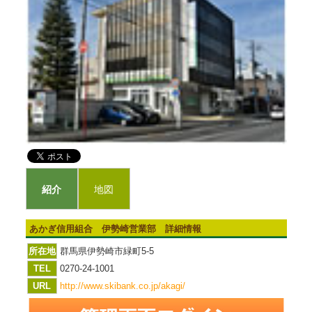
紹介
地図
あかぎ信用組合 伊勢崎営業部 詳細情報
所在地
群馬県伊勢崎市緑町5-5
TEL
0270-24-1001
URL
http://www.skibank.co.jp/akagi/