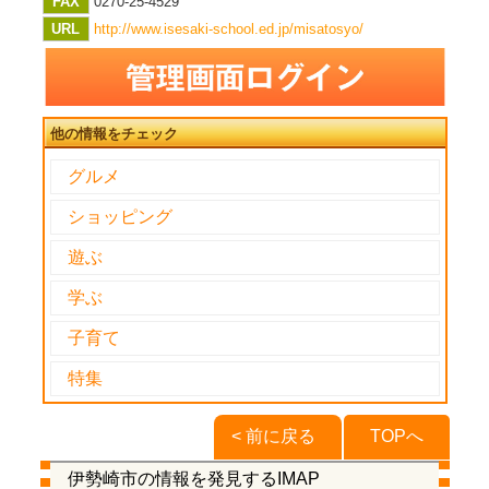
FAX
0270-25-4529
URL
http://www.isesaki-school.ed.jp/misatosyo/
他の情報をチェック
グルメ
ショッピング
遊ぶ
学ぶ
子育て
特集
< 前に戻る
TOPへ
伊勢崎市の情報を発見するIMAP