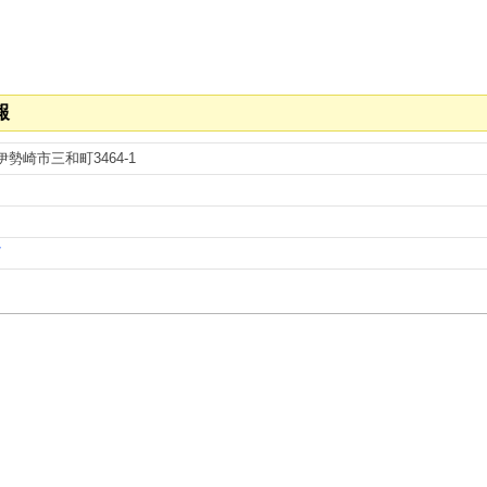
報
伊勢崎市三和町3464-1
/