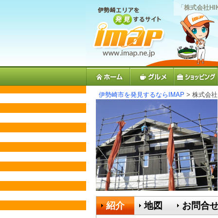
「
株式会社HI
伊勢崎市を発見するならIMAP
> 株式会社H
紹介
地図
お問合