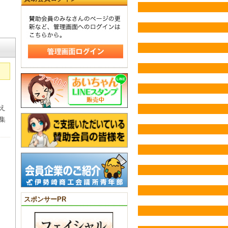
え
集
スポンサーPR