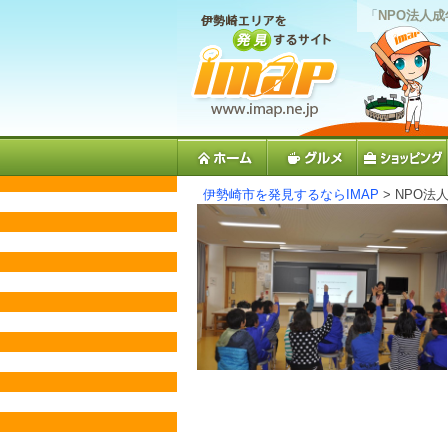
「
NPO法人
伊勢崎市を発見するならIMAP
> NPO