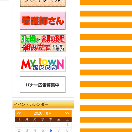
イベントカレンダー
<<
2026年8月
>>
日
月
火
水
木
金
土
1
2
3
4
5
6
7
8