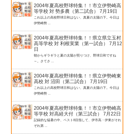
2004年夏高校野球特集！！市立伊勢崎高
等学校 対 勢多農（第二試合） 7月19日
これ以上の高校野球日和はない、真夏の太陽の下。今日は
伊勢崎勢 ...
2004年夏高校野球特集！！県立県立玉村
高等学校 対 利根実業（第一試合） 7月12
日
朝からギラギラと夏の太陽が照りつけ、野球日和ですね
～。さてさ ...
2004年夏高校野球特集！！県立伊勢崎東
高校 対 沼田（第二試合） 7月19日
これ以上の高校野球日和はない、真夏の太陽の下。今日は
伊勢崎勢 ...
2004年夏高校野球特集！！市立伊勢崎高
等学校 対高経大付（第三試合） 7月22日
記録的な猛暑の中、ベスト8目指して、伊市高・伊東がそれ
ぞれ第 ...