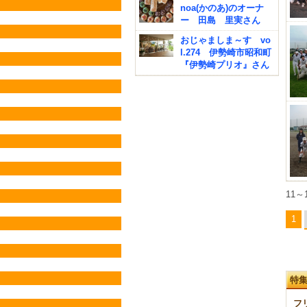
noa(かのあ)のオーナ
ー 田島 里実さん
おじゃましま～す vo
l.274 伊勢崎市昭和町
『伊勢崎プリオ』さん
11～
1
特
フ