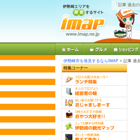
「
記事 過去
伊勢崎市を発見するならIMAP
> 記事 過
特集コーナー