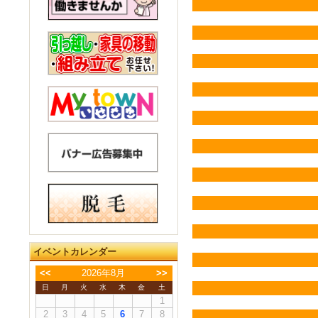
イベントカレンダー
<<
2026年8月
>>
日
月
火
水
木
金
土
1
2
3
4
5
6
7
8