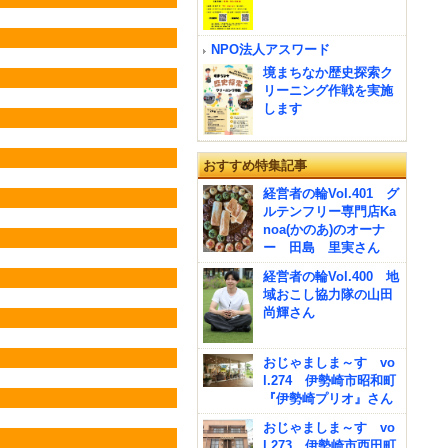
NPO法人アスワード
境まちなか歴史探索ク
リーニング作戦を実施
します
おすすめ特集記事
経営者の輪Vol.401 グ
ルテンフリー専門店Ka
noa(かのあ)のオーナ
ー 田島 里実さん
経営者の輪Vol.400 地
域おこし協力隊の山田
尚輝さん
おじゃましま～す vo
l.274 伊勢崎市昭和町
『伊勢崎プリオ』さん
おじゃましま～す vo
l.273 伊勢崎市西田町