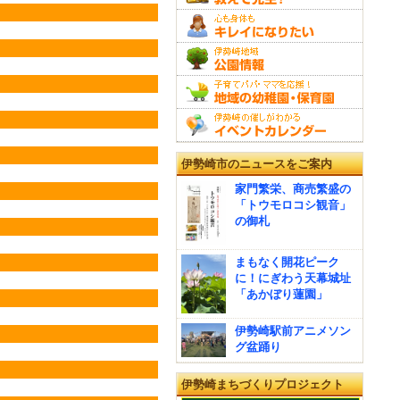
伊勢崎市のニュースをご案内
家門繁栄、商売繁盛の
「トウモロコシ観音」
の御札
まもなく開花ピーク
に！にぎわう天幕城址
「あかぼり蓮園」
伊勢崎駅前アニメソン
グ盆踊り
伊勢崎まちづくりプロジェクト