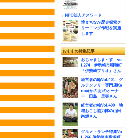
NPO法人アスワード
境まちなか歴史探索ク
リーニング作戦を実施
します
おすすめ特集記事
おじゃましま～す vo
l.274 伊勢崎市昭和町
『伊勢崎プリオ』さん
経営者の輪Vol.401 グ
ルテンフリー専門店Ka
noa(かのあ)のオーナ
ー 田島 里実さん
経営者の輪Vol.400 地
域おこし協力隊の山田
尚輝さん
グルメ・ランチ特集Vo
l. 266 伊勢崎市富塚町