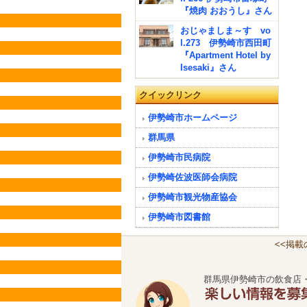
『焼肉 おおうし』さん
おじゃましま～す vo
l.273 伊勢崎市西田町
『Apartment Hotel by
Isesaki』さん
クイックリンク
伊勢崎市ホームページ
群馬県
伊勢崎市民病院
伊勢崎佐波医師会病院
伊勢崎市観光物産協会
伊勢崎市図書館
<<掲
群馬県伊勢崎市の飲食店