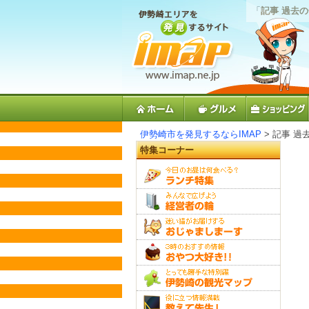
「
記事 過去
伊勢崎市を発見するならIMAP
> 記事 過
特集コーナー