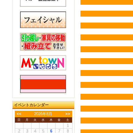
イベントカレンダー
<<
2026年8月
>>
日
月
火
水
木
金
土
1
2
3
4
5
6
7
8