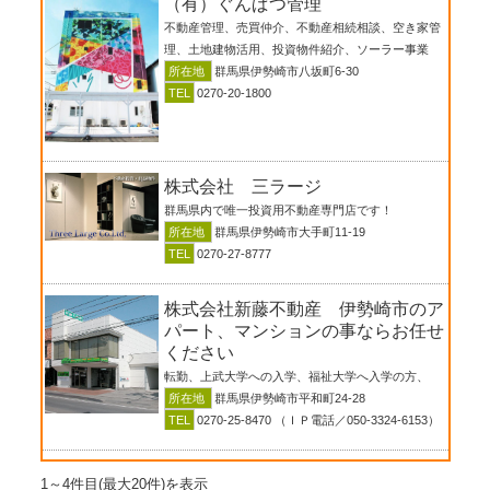
（有）ぐんぱつ管理
不動産管理、売買仲介、不動産相続相談、空き家管
理、土地建物活用、投資物件紹介、ソーラー事業
所在地
群馬県伊勢崎市八坂町6-30
TEL
0270-20-1800
株式会社 三ラージ
群馬県内で唯一投資用不動産専門店です！
所在地
群馬県伊勢崎市大手町11-19
TEL
0270-27-8777
株式会社新藤不動産 伊勢崎市のア
パート、マンションの事ならお任せ
ください
転勤、上武大学への入学、福祉大学へ入学の方、
所在地
群馬県伊勢崎市平和町24-28
TEL
0270-25-8470 （ＩＰ電話／050-3324-6153）
1～4件目(最大20件)を表示