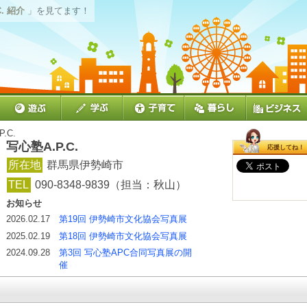
C. 紹介
」を見てます！
.C.
写心塾A.P.C.
応援してね！
所在地
群馬県伊勢崎市
TEL
090-8348-9839（担当：秋山）
お知らせ
2026.02.17
第19回 伊勢崎市文化協会写真展
2025.02.19
第18回 伊勢崎市文化協会写真展
2024.09.28
第3回 写心塾APC合同写真展の開
催