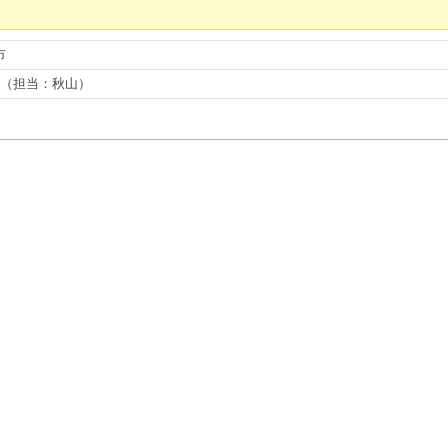
市
9839（担当：秋山）