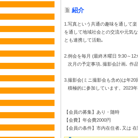
紹介
1.写真という共通の趣味を通して
を通して地域社会との交流や元気な
とも連携して活動｡
2.例会を毎月 (最終木曜日 9:30～1
次月の予定事項､撮影会計画､ 作
3.撮影会(ミニ撮影会も含め)は年
積極的に参加しています。2023年よ
【会員の募集】あり・随時
【会費】年会費2000円
【会員の条件】市内在住者､又は 在