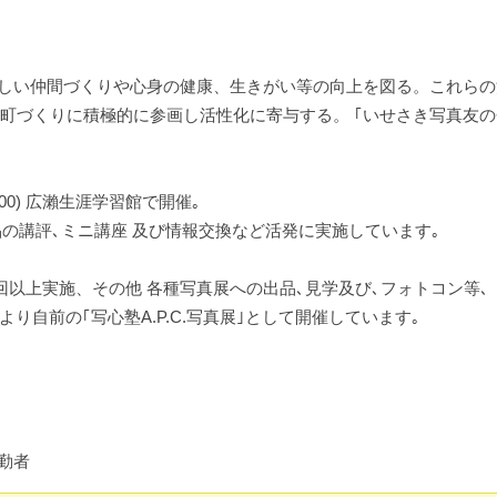
楽しい仲間づくりや心身の健康、生きがい等の向上を図る。これらの
町づくりに積極的に参画し活性化に寄与する。 ｢いせさき写真友の
2:00) 広瀨生涯学習館で開催｡
品の講評､ミニ講座 及び情報交換など活発に実施しています｡
20回以上実施、その他 各種写真展への出品､見学及び､フォトコン等､
り自前の｢写心塾A.P.C.写真展｣として開催しています｡
勤者