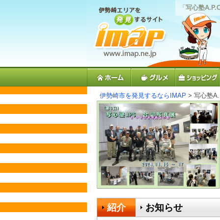
「
写心塾A.P.
伊勢崎市を発見するならIMAP
> 写心塾A.P
紹介
お知らせ