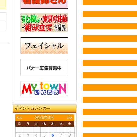
イベントカレンダー
<<
2026年8月
>>
日
月
火
水
木
金
土
1
2
3
4
5
6
7
8